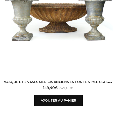
V
ASQUE ET 2 VASES MÉDICIS ANCIENS EN FONTE STYLE CLASSIQUE DÉCO DE JARDIN
149,40
€
249,00
€
AJOUTER AU PANIER