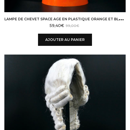
L
AMPE DE CHEVET SPACE AGE EN PLASTIQUE ORANGE ET BLANC DES ANNÉES 70
59,40
€
99,00
€
AJOUTER AU PANIER