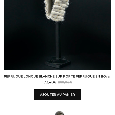
P
ERRUQUE LONGUE BLANCHE SUR PORTE PERRUQUE EN BOIS NOIR
173,40
€
289,00
€
AJOUTER AU PANIER