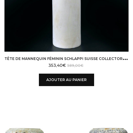
T
ÊTE DE MANNEQUIN FÉMININ SCHLAPPI SUISSE COLLECTOR RARE DES ANNÉES 60
353,40
€
589,00
€
AJOUTER AU PANIER