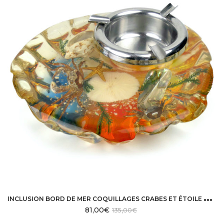
I
NCLUSION BORD DE MER COQUILLAGES CRABES ET ÉTOILE DE MER DES ANNÉES 60
81,00
€
135,00
€