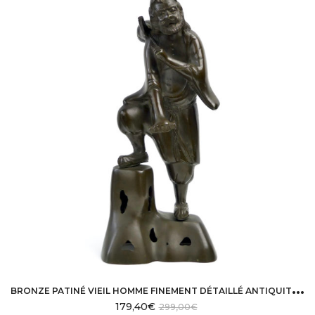
B
RONZE PATINÉ VIEIL HOMME FINEMENT DÉTAILLÉ ANTIQUITÉ INDOCHINE
179,40
€
299,00
€