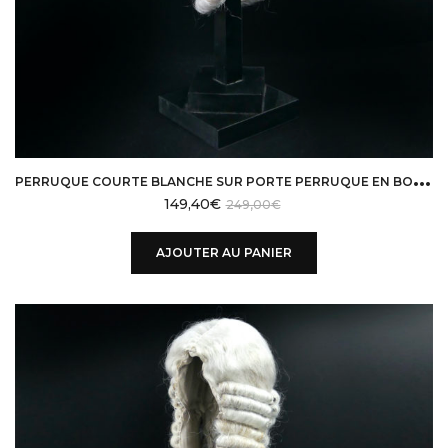
P
ERRUQUE COURTE BLANCHE SUR PORTE PERRUQUE EN BOIS NOIR
149,40
€
249,00
€
AJOUTER AU PANIER