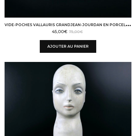
V
IDE-POCHES VALLAURIS GRANDJEAN-JOURDAN EN PORCELAINE FAUX BOIS DÉSIGN 50
45,00
€
75,00
€
AJOUTER AU PANIER