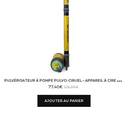
P
ULVÉRISATEUR À POMPE PULVO-CIRUEL – APPAREIL À CIRE LIQUIDE ELECTRO-LUX
77,40
€
129,00
€
AJOUTER AU PANIER