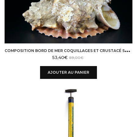
C
OMPOSITION BORD DE MER COQUILLAGES ET CRUSTACÉ SOUVENIR DE VACANCES ANNÉES 60
53,40
€
89,00
€
AJOUTER AU PANIER