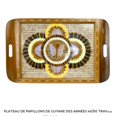
P
LATEAU DE PAPILLONS DE GUYANE DES ANNÉES 40/50 TRAVAIL DE BAGNARD