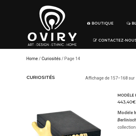
BOUTIQUE
B
CONTACTEZ-NOU
Home
/
Curiosités
/ Page 14
CURIOSITÉS
Affichage de 157–168 sur 
MODÈLE 
443,40
€
Modèle h
Berlinisc
collection