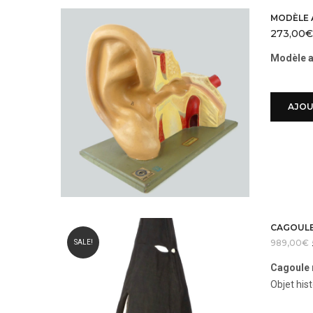
MODÈLE 
273,00
€
Modèle a
AJOU
CAGOULE
989,00
€
SALE!
Cagoule n
Objet hist