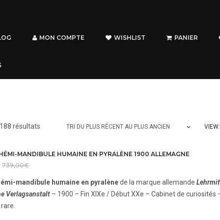
LOG
MON COMPTE
WISHLIST
PANIER
S
Trié
188 résultats
VIEW:
TRI DU PLUS RÉCENT AU PLUS ANCIEN
du
plus
HÉMI-MANDIBULE HUMAINE EN PYRALÈNE 1900 ALLEMAGNE
récent
739,00
€
au
émi-mandibule humaine en pyralène
de la marque allemande
Lehrmit
plus
he Verlagsanstalt
– 1900 – Fin XIXe / Début XXe – Cabinet de curiosités 
ancien
 rare.