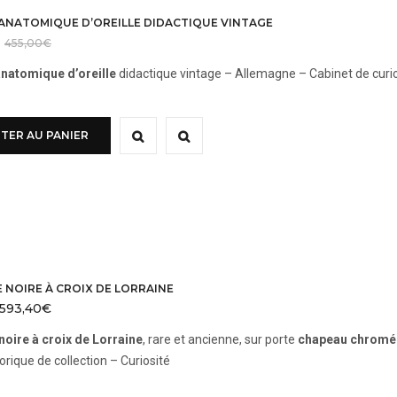
ANATOMIQUE D’OREILLE DIDACTIQUE VINTAGE
455,00
€
natomique d’oreille
didactique vintage – Allemagne – Cabinet de curio
TER AU PANIER
 NOIRE À CROIX DE LORRAINE
593,40
€
Le
Le
prix
prix
oire à croix de Lorraine
, rare et ancienne, sur porte
chapeau chromé
initial
actuel
orique de collection – Curiosité
était :
est :
1189,00€.
989,00€.