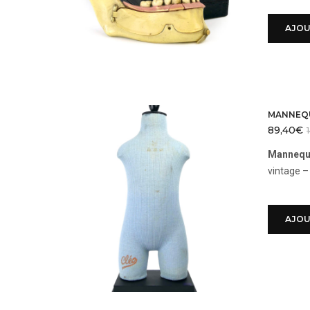
AJOU
MANNEQU
89,40
€
Mannequi
vintage –
AJOU