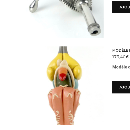
AJOU
MODÈLE 
173,40
€
Modèle d
AJOU