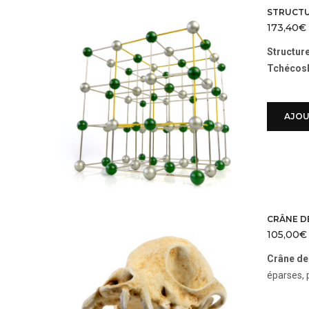
STRUCTU
173,40
€
Structure
Tchécos
AJOU
CRÂNE D
105,00
€
Crâne de
éparses, 