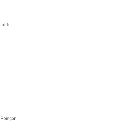
motifs
- Poinçon