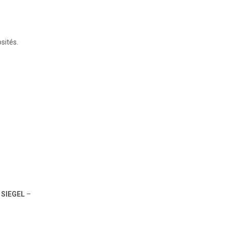
sités.
 SIEGEL
–