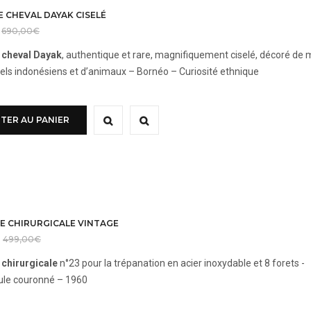
E CHEVAL DAYAK CISELÉ
690,00
€
 cheval Dayak
, authentique et rare, magnifiquement ciselé, décoré de 
nels indonésiens et d’animaux – Bornéo – Curiosité ethnique
TER AU PANIER
E CHIRURGICALE VINTAGE
499,00
€
 chirurgicale
n°23 pour la trépanation en acier inoxydable et 8 forets 
ule couronné – 1960