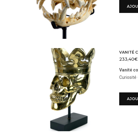
AJOU
VANITÉ 
233,40
€
Vanité c
Curiosité
AJOU