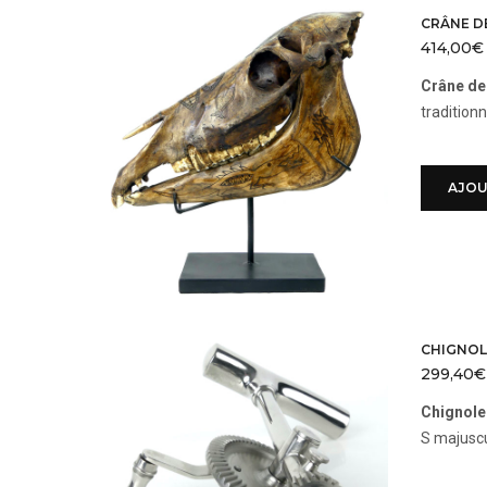
CRÂNE D
414,00
€
Crâne de
tradition
AJOU
CHIGNOL
299,40
€
Chignole
S majusc