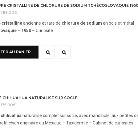
RE CRISTALLINE DE CHLORURE DE SODIUM TCHÉCOSLOVAQUIE 195
289,00
€
 cristalline
ancienne et rare de
chlorure de sodium
en bois et métal –
lovaquie
–
1950
– Curiosité
TER AU PANIER
E CHIHUAHUA NATURALISÉ SUR SOCLE
175,00
€
 chihuahua
naturalisé complet sur socle, avec mandibule, aux petites d
petit chien originaire du Mexique – Taxidermie – Cabinet de curiosités