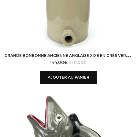
G
RANDE BONBONNE ANCIENNE ANGLAISE XIXE EN GRÈS VERNISSÉ WEAVER & CO PLUMSTEAD
144,00
€
240,00
€
AJOUTER AU PANIER