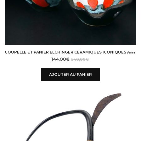
C
OUPELLE ET PANIER ELCHINGER CÉRAMIQUES ICONIQUES AU DÉCOR ABSTRAIT DESIGN 50
144,00
€
240,00
€
AJOUTER AU PANIER