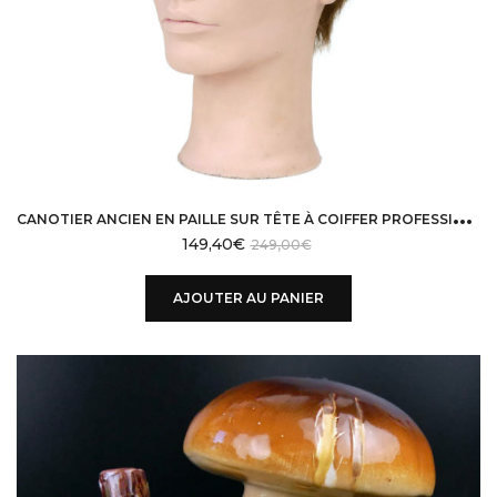
C
ANOTIER ANCIEN EN PAILLE SUR TÊTE À COIFFER PROFESSIONNELLE HOMME PIVOT POINT
149,40
€
249,00
€
AJOUTER AU PANIER