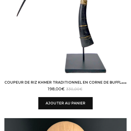
C
OUPEUR DE RIZ KHMER TRADITIONNEL EN CORNE DE BUFFLE FER ET LAITON CAMBODGE MI-XXE
198,00
€
330,00
€
AJOUTER AU PANIER