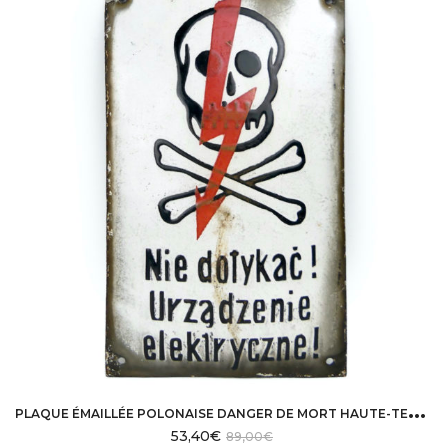
P
LAQUE ÉMAILLÉE POLONAISE DANGER DE MORT HAUTE-TENSION
53,40
€
89,00
€