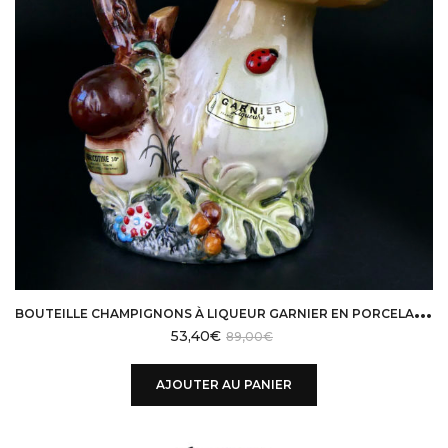
B
OUTEILLE CHAMPIGNONS À LIQUEUR GARNIER EN PORCELAINE CÈPES ET SOUS-BOIS FRANCE
53,40
€
89,00
€
AJOUTER AU PANIER