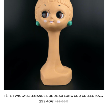
T
ÊTE TWIGGY ALLEMANDE RONDE AU LONG COU COLLECTOR RARE DES ANNÉES 60/70
299,40
€
499,00
€