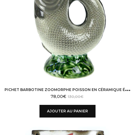
P
ICHET BARBOTINE ZOOMORPHE POISSON EN CÉRAMIQUE ÉMAILLÉE DE LA MI-XXE
78,00
€
130,00
€
AJOUTER AU PANIER