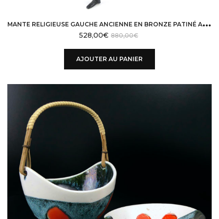
M
ANTE RELIGIEUSE GAUCHE ANCIENNE EN BRONZE PATINÉ ART NOUVEAU BRONZE ANIMALIER
528,00
€
880,00
€
AJOUTER AU PANIER