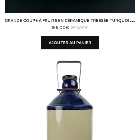
G
RANDE COUPE À FRUITS EN CÉRAMIQUE TRESSÉE TURQUOISE VALLAURIS ANNÉES 50
156,00
€
260,00
€
AJOUTER AU PANIER