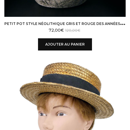
P
ETIT POT STYLE NÉOLITHIQUE GRIS ET ROUGE DES ANNÉES 50 SIGNÉ FRANCIS TRIAY
72,00
€
120,00
€
AJOUTER AU PANIER