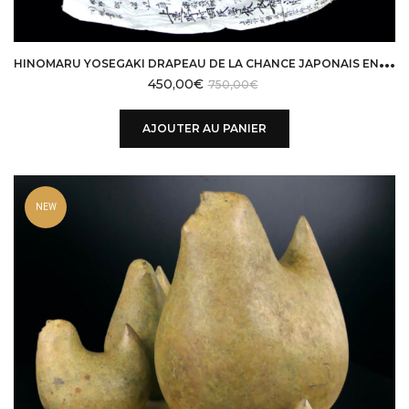
H
INOMARU YOSEGAKI DRAPEAU DE LA CHANCE JAPONAIS EN SOIE WW2 ÈRE SHŌWA JAPON
450,00
€
750,00
€
AJOUTER AU PANIER
NEW