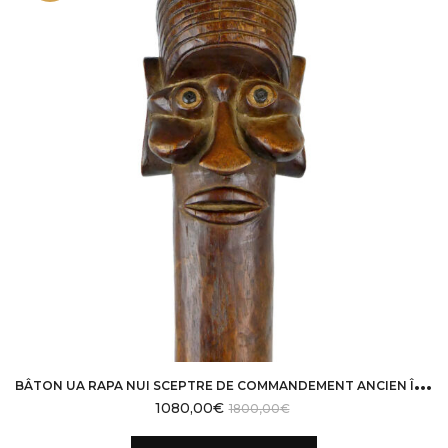
B
ÂTON UA RAPA NUI SCEPTRE DE COMMANDEMENT ANCIEN ÎLE DE PÂQUES
1080,00
€
1800,00
€