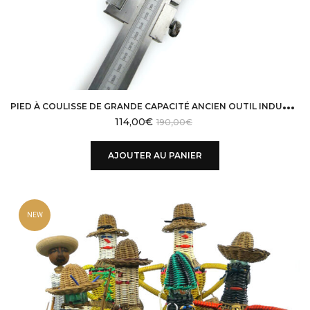
P
IED À COULISSE DE GRANDE CAPACITÉ ANCIEN OUTIL INDUSTRIEL DE PRÉCISION
114,00
€
190,00
€
AJOUTER AU PANIER
NEW