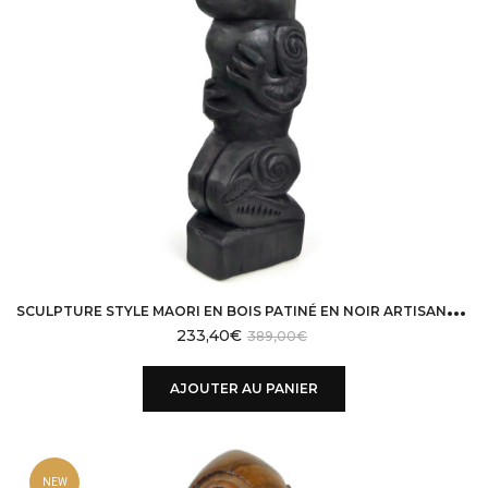
S
CULPTURE STYLE MAORI EN BOIS PATINÉ EN NOIR ARTISANAT OCÉANIEN
233,40
€
389,00
€
AJOUTER AU PANIER
NEW