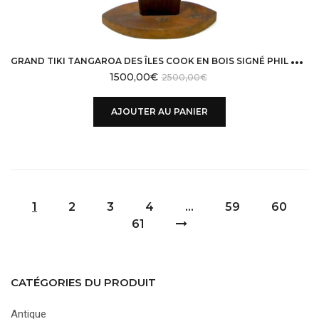
G
RAND TIKI TANGAROA DES ÎLES COOK EN BOIS SIGNÉ PHIL TOTEM TIKI POP
1500,00
€
2500,00
€
AJOUTER AU PANIER
1
2
3
4
…
59
60
61
CATÉGORIES DU PRODUIT
Antique