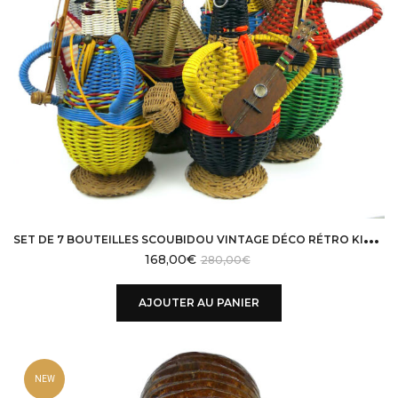
S
ET DE 7 BOUTEILLES SCOUBIDOU VINTAGE DÉCO RÉTRO KITSCH OBJETS SOUVENIR 60
168,00
€
280,00
€
AJOUTER AU PANIER
NEW