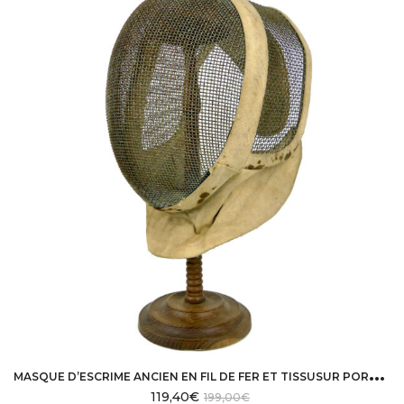
M
ASQUE D’ESCRIME ANCIEN EN FIL DE FER ET TISSUSUR PORTE-CHAPEAU
119,40
€
199,00
€