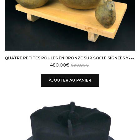
Q
UATRE PETITES POULES EN BRONZE SUR SOCLE SIGNÉES YUWANA THAÏLANDE
480,00
€
800,00
€
AJOUTER AU PANIER