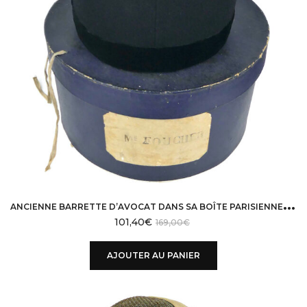
A
NCIENNE BARRETTE D’AVOCAT DANS SA BOÎTE PARISIENNE D’ORIGINE CHAPEAU DÉBUT XXᵉ
101,40
€
169,00
€
AJOUTER AU PANIER