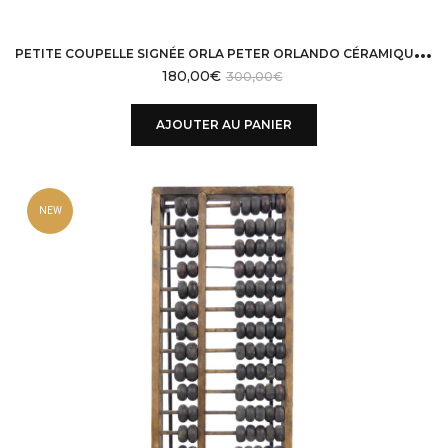
P
ETITE COUPELLE SIGNÉE ORLA PETER ORLANDO CÉRAMIQUE DES ANNÉES 50
180,00
€
300,00
€
AJOUTER AU PANIER
NEW