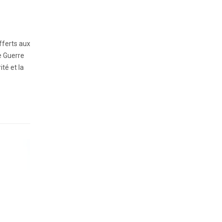
ferts aux
e Guerre
té et la