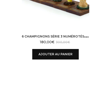
6
CHAMPIGNONS SÉRIE 3 NUMÉROTÉS MI-XXE ESPAGNE
180,00
€
300,00
€
AJOUTER AU PANIER