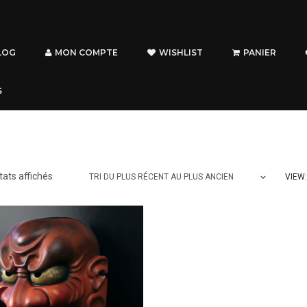
LOG
MON COMPTE
WISHLIST
PANIER
S
Trié
tats affichés
VIEW:
TRI DU PLUS RÉCENT AU PLUS ANCIEN
du
plus
récent
au
plus
ancien