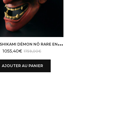
M
ASQUE SHIKAMI DÉMON NÔ RARE EN BOIS LAQUÉ JAPON ÈRE HEISEI
1055,40
€
1759,00
€
AJOUTER AU PANIER