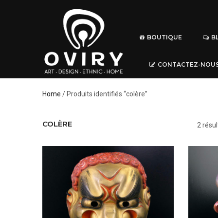
BOUTIQUE
B
CONTACTEZ-NOU
Home
/ Produits identifiés “colère”
COLÈRE
2 résul