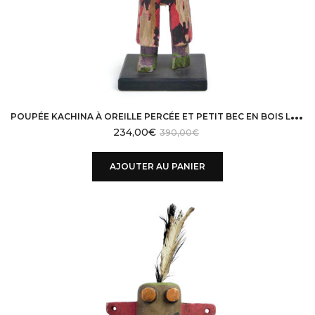
P
OUPÉE KACHINA À OREILLE PERCÉE ET PETIT BEC EN BOIS LÉGER HOPI USA
234,00
€
390,00
€
AJOUTER AU PANIER