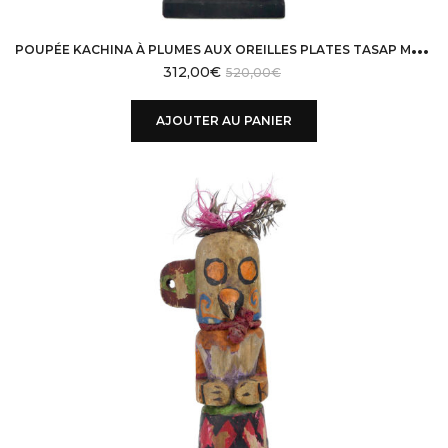
P
OUPÉE KACHINA À PLUMES AUX OREILLES PLATES TASAP MANA EN BOIS HOPI
312,00
€
520,00
€
AJOUTER AU PANIER