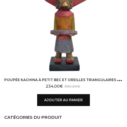
P
OUPÉE KACHINA À PETIT BEC ET OREILLES TRIANGULAIRES HOPI EN BOIS SUR SOCLE
234,00
€
390,00
€
AJOUTER AU PANIER
CATÉGORIES DU PRODUIT