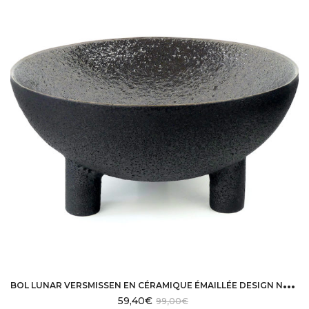
B
OL LUNAR VERSMISSEN EN CÉRAMIQUE ÉMAILLÉE DESIGN NÉERLANDAIS
59,40
€
99,00
€