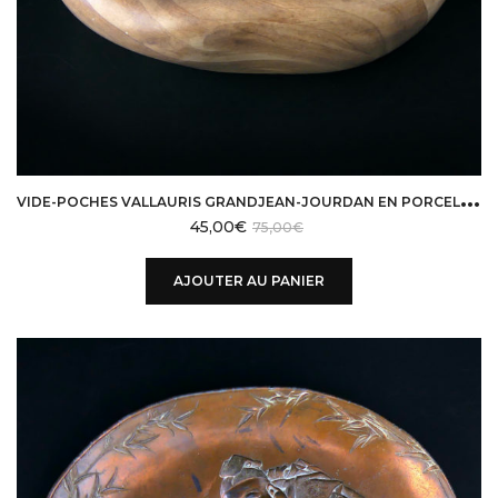
V
IDE-POCHES VALLAURIS GRANDJEAN-JOURDAN EN PORCELAINE FAUX BOIS DÉSIGN 50
45,00
€
75,00
€
AJOUTER AU PANIER