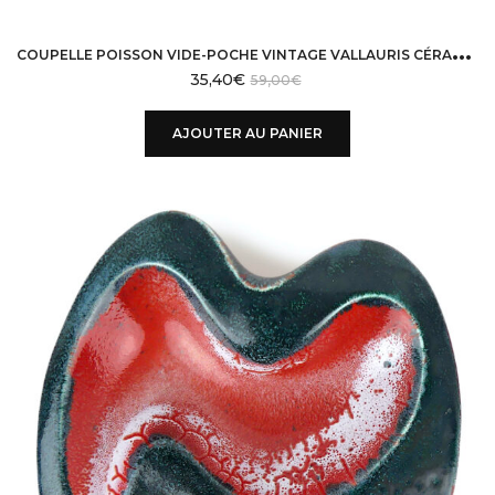
C
OUPELLE POISSON VIDE-POCHE VINTAGE VALLAURIS CÉRAMIQUE ROSE ET NOIR MI-XXE
35,40
€
59,00
€
AJOUTER AU PANIER