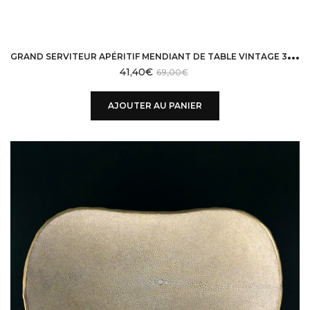
G
RAND SERVITEUR APÉRITIF MENDIANT DE TABLE VINTAGE 30/40 ART DÉCO
41,40
€
69,00
€
AJOUTER AU PANIER