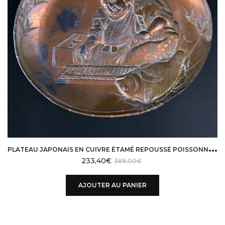
P
LATEAU JAPONAIS EN CUIVRE ÉTAMÉ REPOUSSÉ POISSONNIER PÉRIODE SHŌWA
233,40
€
389,00
€
AJOUTER AU PANIER