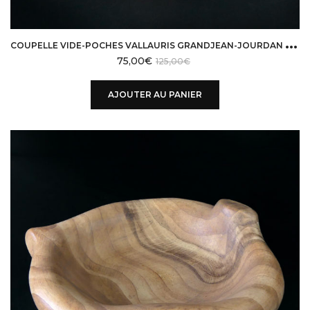
C
OUPELLE VIDE-POCHES VALLAURIS GRANDJEAN-JOURDAN EN PORCELAINE FAUX BOIS 50
75,00
€
125,00
€
AJOUTER AU PANIER