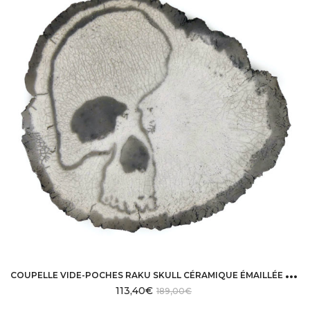
C
OUPELLE VIDE-POCHES RAKU SKULL CÉRAMIQUE ÉMAILLÉE RAKU-YAKI
113,40
€
189,00
€