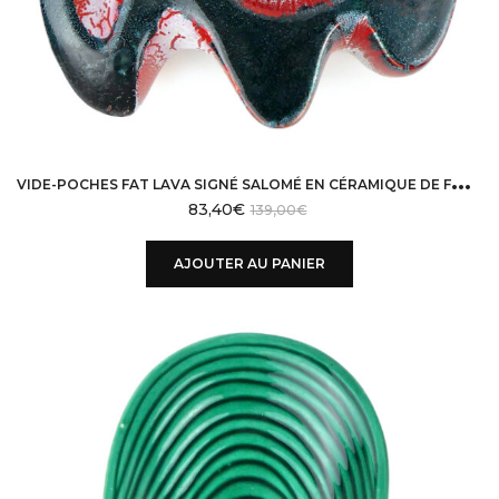
V
IDE-POCHES FAT LAVA SIGNÉ SALOMÉ EN CÉRAMIQUE DE FORME LIBRE DESIGN 50 VALLAURIS
83,40
€
139,00
€
AJOUTER AU PANIER