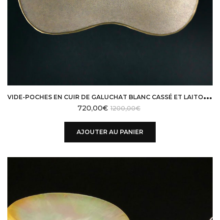
V
IDE-POCHES EN CUIR DE GALUCHAT BLANC CASSÉ ET LAITON GINGER BROWN
720,00
€
1200,00
€
AJOUTER AU PANIER