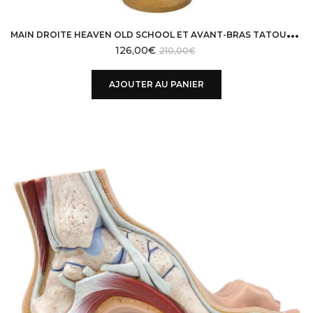
M
AIN DROITE HEAVEN OLD SCHOOL ET AVANT-BRAS TATOUÉS EN BOIS
126,00
€
210,00
€
AJOUTER AU PANIER