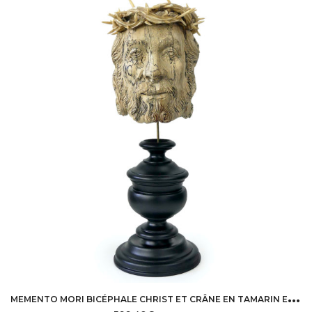
M
EMENTO MORI BICÉPHALE CHRIST ET CRÂNE EN TAMARIN ET BOIS DE CERF