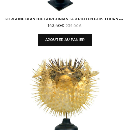
G
ORGONE BLANCHE GORGONIAN SUR PIED EN BOIS TOURNÉ NOIR
143,40
€
239,00
€
AJOUTER AU PANIER