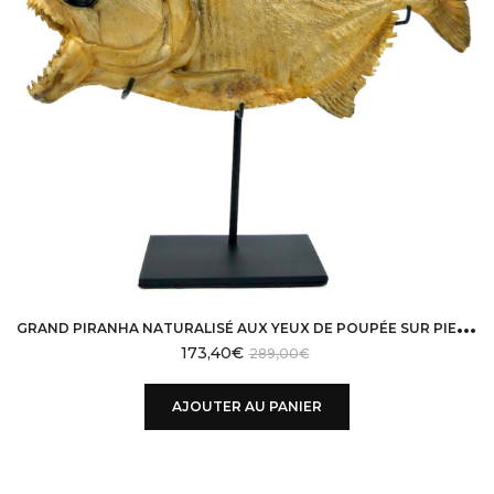
G
RAND PIRANHA NATURALISÉ AUX YEUX DE POUPÉE SUR PIED SERRASALMINAE
173,40
€
289,00
€
AJOUTER AU PANIER