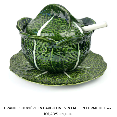
G
RANDE SOUPIÈRE EN BARBOTINE VINTAGE EN FORME DE CHOU
101,40
€
169,00
€