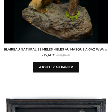
B
LAIREAU NATURALISÉ MELES MELES AU MASQUE À GAZ WW2 TAXIDERMIE
215,40
€
359,00
€
AJOUTER AU PANIER