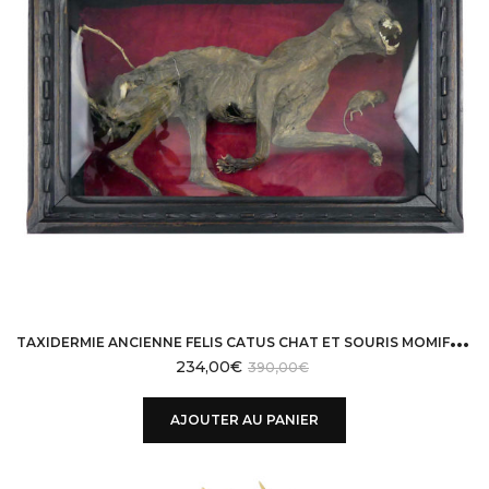
T
AXIDERMIE ANCIENNE FELIS CATUS CHAT ET SOURIS MOMIFIÉS CAISSE EN BOIS NOIR VITRÉE
234,00
€
390,00
€
AJOUTER AU PANIER