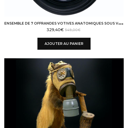
E
NSEMBLE DE 7 OFFRANDES VOTIVES ANATOMIQUES SOUS VERRE BOMBÉ EX-VOTO
329,40
€
549,00
€
AJOUTER AU PANIER