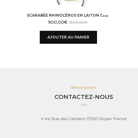
S
CARABÉE RHINOCÉROS EN LAITON COULÉ ET CUIR DE GALUCHAT
900,00
€
1500,00
€
AJOUTER AU PANIER
Adresse postale
CONTACTEZ-NOUS
4 bis Rue des Cerisiers 17200 Royan France