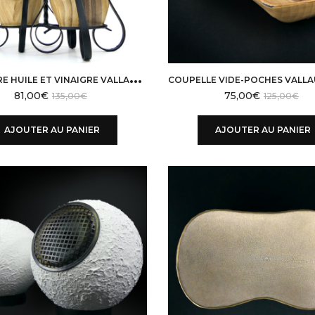
M
ÉNAGÈRE HUILE ET VINAIGRE VALLAURIS GRANDJEAN JOURDAN EN PORCELAINE FAUX BOIS
81,00
€
75,00
€
135,00
€
125,00
€
AJOUTER AU PANIER
AJOUTER AU PANIER