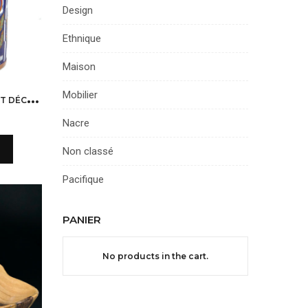
Design
Ethnique
Maison
P
OT CLOISONNÉ BLEU BICHES ET DÉCOR FLORAL FABIENNE JOUVIN PARIS
Mobilier
Nacre
Non classé
Pacifique
PANIER
No products in the cart.