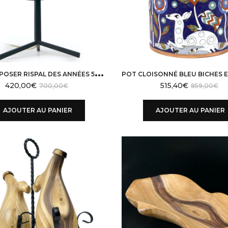
L
AMPE À POSER RISPAL DES ANNÉES 50 LUMINAIRE DESIGN VINTAGE
420,00
€
515,40
€
700,00
€
859,00
€
AJOUTER AU PANIER
AJOUTER AU PANIER