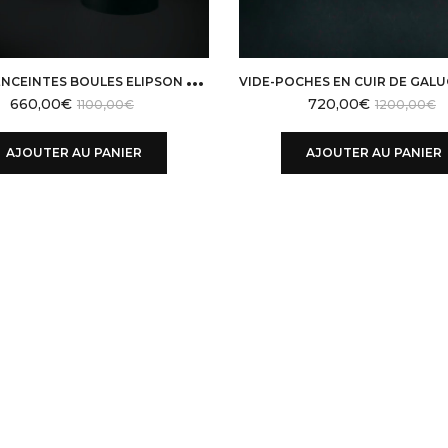
P
AIRE D’ENCEINTES BOULES ELIPSON VINTAGE 70
660,00
€
720,00
€
1100,00
€
1200,00
€
AJOUTER AU PANIER
AJOUTER AU PANIER