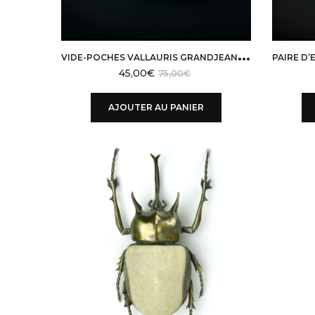
V
IDE-POCHES VALLAURIS GRANDJEAN-JOURDAN EN PORCELAINE FAUX BOIS DÉSIGN 50
45,00
€
75,00
€
AJOUTER AU PANIER