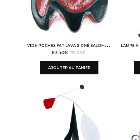
V
IDE-POCHES FAT LAVA SIGNÉ SALOMÉ EN CÉRAMIQUE DE FORME LIBRE DESIGN 50 VALLAURIS
83,40
€
139,00
€
AJOUTER AU PANIER