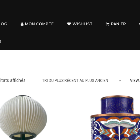
LOG
MON COMPTE
WISHLIST
PANIER
S
Trié
ltats affichés
VIEW:
TRI DU PLUS RÉCENT AU PLUS ANCIEN
du
plus
récent
au
plus
ancien