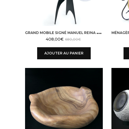
G
RAND MOBILE SIGNÉ MANUEL REINA EN MÉTAL PEINT DESIGN FRANÇAIS PIÈCE UNIQUE
408,00
€
680,00
€
AJOUTER AU PANIER