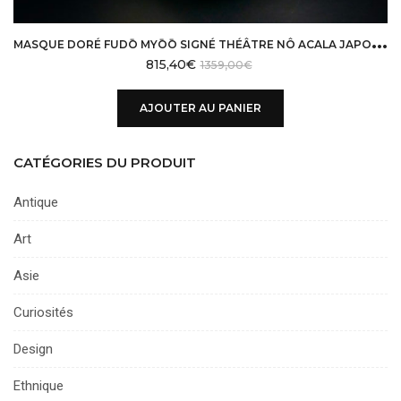
M
ASQUE DORÉ FUDŌ MYŌŌ SIGNÉ THÉÂTRE NÔ ACALA JAPON ÈRE HEISEI
815,40
€
1359,00
€
AJOUTER AU PANIER
CATÉGORIES DU PRODUIT
Antique
Art
Asie
Curiosités
Design
Ethnique