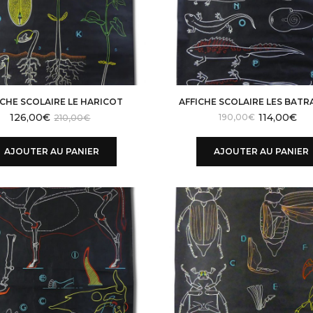
ICHE SCOLAIRE LE HARICOT
AFFICHE SCOLAIRE LES BATR
126,00
€
114,00
€
Le
Le
190,00
€
210,00
€
pri
pri
init
ac
AJOUTER AU PANIER
AJOUTER AU PANIER
éta
est
21
19