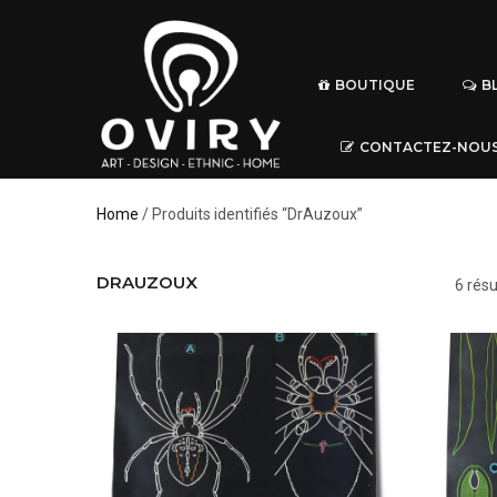
BOUTIQUE
B
CONTACTEZ-NOU
Home
/ Produits identifiés “DrAuzoux”
DRAUZOUX
6 résu