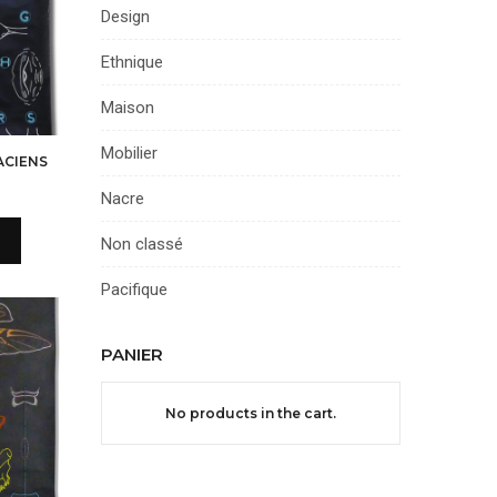
Design
Ethnique
Maison
Mobilier
ACIENS
Nacre
x
x
ial
tuel
Non classé
it :
 :
Pacifique
0,00€.
0,00€.
PANIER
No products in the cart.