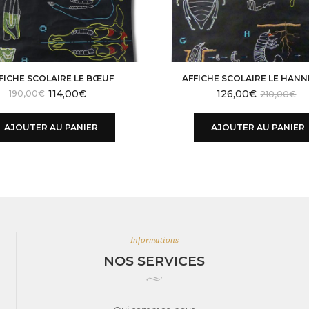
FICHE SCOLAIRE LE BŒUF
AFFICHE SCOLAIRE LE HAN
114,00
€
Le
Le
126,00
€
190,00
€
210,00
€
prix
prix
initial
actuel
AJOUTER AU PANIER
AJOUTER AU PANIER
était :
est :
210,00€.
190,00€.
Informations
NOS SERVICES