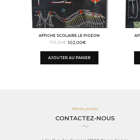
AFFICHE SCOLAIRE LE PIGEON
AF
102,00
€
Le
Le
170,00
€
prix
prix
initial
actuel
AJOUTER AU PANIER
était :
est :
210,00€.
170,00€.
Adresse postale
CONTACTEZ-NOUS