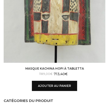
MASQUE KACHINA HOPI À TABLETTA
713,40
€
Le
Le
1189,00
€
prix
prix
initial
actuel
AJOUTER AU PANIER
était :
est :
1950,00€.
1189,00€.
CATÉGORIES DU PRODUIT