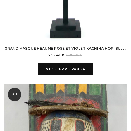
G
RAND MASQUE HEAUME ROSE ET VIOLET KACHINA HOPI SUR SOCLE
533,40
€
889,00
€
AJOUTER AU PANIER
SALE!