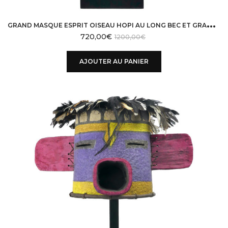
G
RAND MASQUE ESPRIT OISEAU HOPI AU LONG BEC ET GRANDES OREILLES TUHU ARIZONA
720,00
€
1200,00
€
AJOUTER AU PANIER