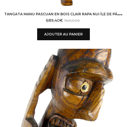
T
ANGATA MANU PASCUAN EN BOIS CLAIR RAPA NUI ÎLE DE PÂQUES
689,40
€
1149,00
€
AJOUTER AU PANIER