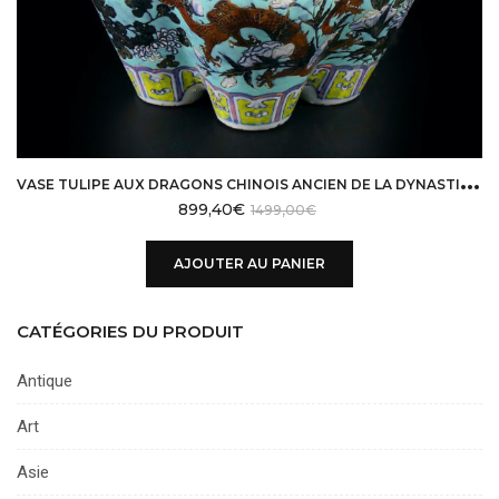
V
ASE TULIPE AUX DRAGONS CHINOIS ANCIEN DE LA DYNASTIE QING
899,40
€
1499,00
€
AJOUTER AU PANIER
CATÉGORIES DU PRODUIT
Antique
Art
Asie