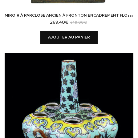
M
IROIR À PARCLOSE ANCIEN À FRONTON ENCADREMENT FLORAL LAITON REPOUSSÉ
269,40
€
449,00
€
AJOUTER AU PANIER