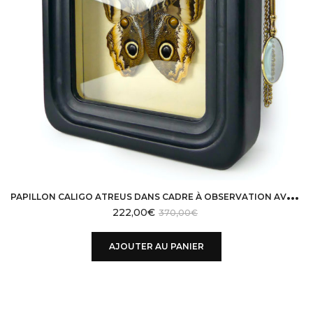
P
APILLON CALIGO ATREUS DANS CADRE À OBSERVATION AVEC LOUPE
222,00
€
370,00
€
AJOUTER AU PANIER