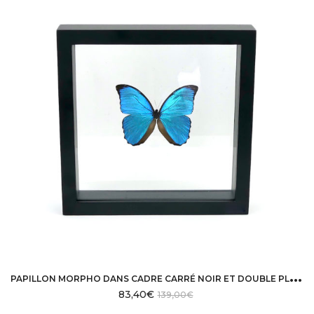
P
APILLON MORPHO DANS CADRE CARRÉ NOIR ET DOUBLE PLAQUE DE VERRE
83,40
€
139,00
€