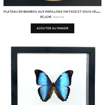
P
LATEAU EN BAMBOU AUX PAPILLONS VINTAGE ET SOUS-VERRES
95,40
€
159,00
€
AJOUTER AU PANIER