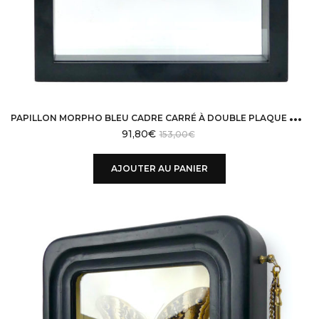
P
APILLON MORPHO BLEU CADRE CARRÉ À DOUBLE PLAQUE DE VERRE
91,80
€
153,00
€
AJOUTER AU PANIER