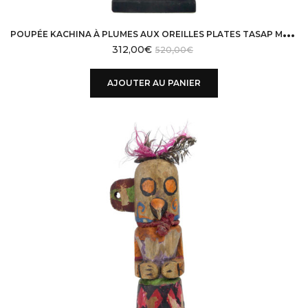
P
OUPÉE KACHINA À PLUMES AUX OREILLES PLATES TASAP MANA EN BOIS HOPI
312,00
€
520,00
€
AJOUTER AU PANIER