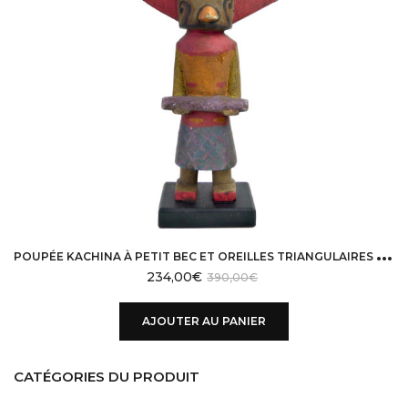
P
OUPÉE KACHINA À PETIT BEC ET OREILLES TRIANGULAIRES HOPI EN BOIS SUR SOCLE
234,00
€
390,00
€
AJOUTER AU PANIER
CATÉGORIES DU PRODUIT