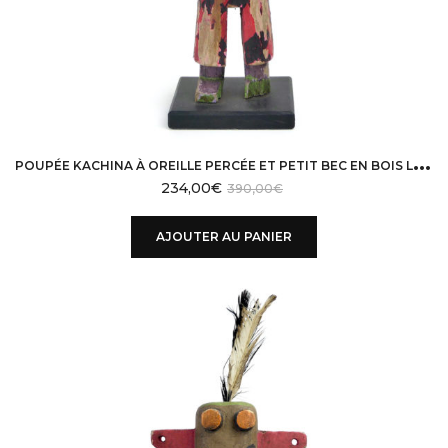
P
OUPÉE KACHINA À OREILLE PERCÉE ET PETIT BEC EN BOIS LÉGER HOPI USA
234,00
€
390,00
€
AJOUTER AU PANIER