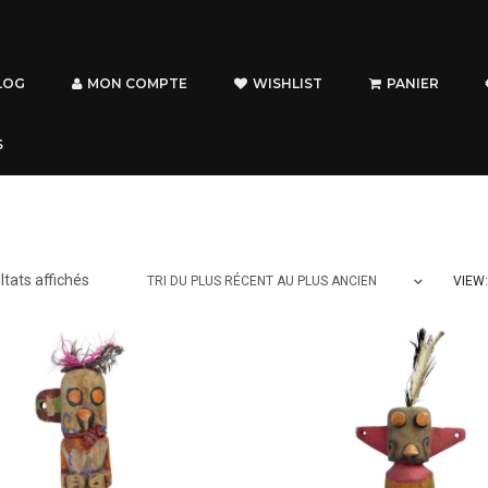
LOG
MON COMPTE
WISHLIST
PANIER
S
Trié
ltats affichés
VIEW:
TRI DU PLUS RÉCENT AU PLUS ANCIEN
du
plus
récent
au
plus
ancien