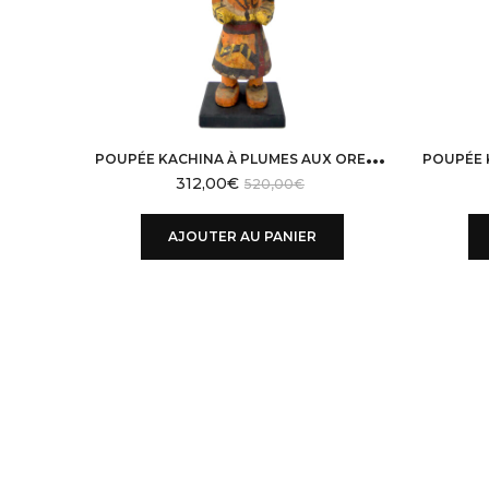
P
OUPÉE KACHINA À PLUMES AUX OREILLES PLATES TASAP MANA EN BOIS HOPI
312,00
€
520,00
€
AJOUTER AU PANIER