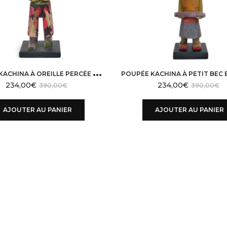
P
OUPÉE KACHINA À OREILLE PERCÉE ET PETIT BEC EN BOIS LÉGER HOPI USA
234,00
€
234,00
€
390,00
€
390,00
€
AJOUTER AU PANIER
AJOUTER AU PANIER