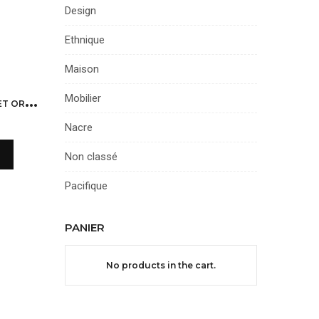
Design
Ethnique
Maison
P
OUPÉE KACHINA À PETIT BEC ET OREILLES TRIANGULAIRES HOPI EN BOIS SUR SOCLE
Mobilier
Nacre
Non classé
Pacifique
PANIER
No products in the cart.