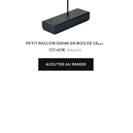
P
ETIT RACLOIR DAYAK EN BOIS DE CERVIDÉ CLAIR SCULPTÉ SUR SOCLE NOIR BORNÉO
101,40
€
169,00
€
AJOUTER AU PANIER