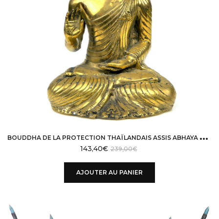
B
OUDDHA DE LA PROTECTION THAÏLANDAIS ASSIS ABHAYA MUDRĀ EN LAITON POLI MASSIF
143,40
€
239,00
€
AJOUTER AU PANIER