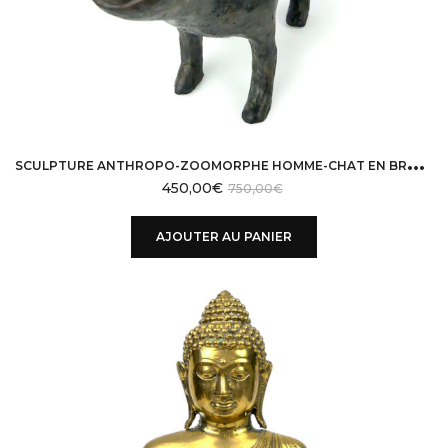
S
CULPTURE ANTHROPO-ZOOMORPHE HOMME-CHAT EN BRONZE SIGNÉE YUWANA THAÏLANDE
450,00
€
750,00
€
AJOUTER AU PANIER