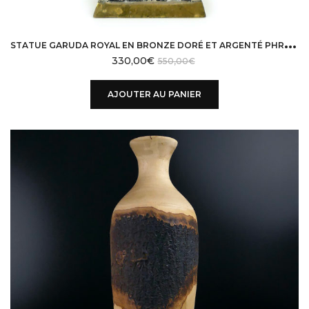
S
TATUE GARUDA ROYAL EN BRONZE DORÉ ET ARGENTÉ PHRA KHRUT PHA THAÏLANDE
330,00
€
550,00
€
AJOUTER AU PANIER