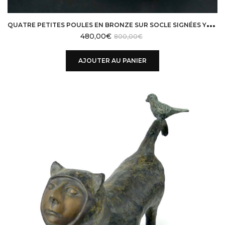
Q
UATRE PETITES POULES EN BRONZE SUR SOCLE SIGNÉES YUWANA THAÏLANDE
480,00
€
800,00
€
AJOUTER AU PANIER