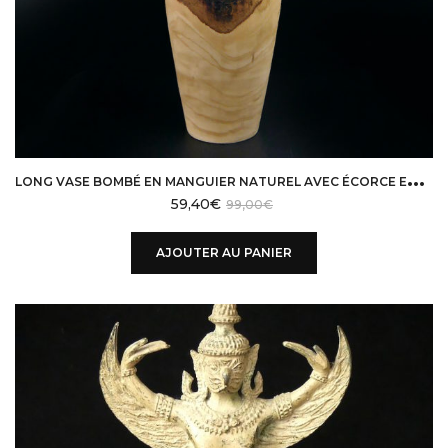
L
ONG VASE BOMBÉ EN MANGUIER NATUREL AVEC ÉCORCE EN CEINTURE
59,40
€
99,00
€
AJOUTER AU PANIER