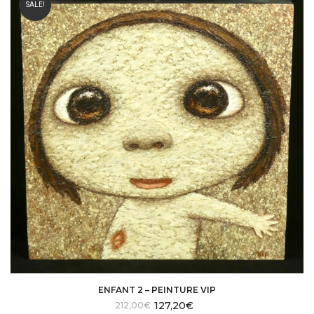
SALE!
ENFANT 2 – PEINTURE VIP
127,20
€
Le
Le
212,00
€