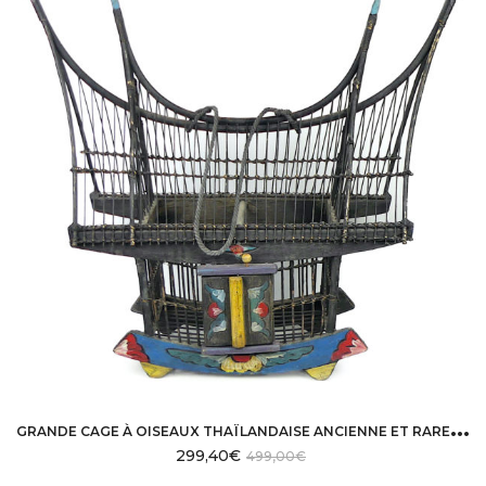
G
RANDE CAGE À OISEAUX THAÏLANDAISE ANCIENNE ET RARE FABRIQUÉE À LA MAIN
299,40
€
499,00
€