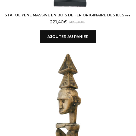
S
TATUE YENE MASSIVE EN BOIS DE FER ORIGINAIRE DES ÎLES LETI MOLUQUES TIMOR
221,40
€
369,00
€
AJOUTER AU PANIER