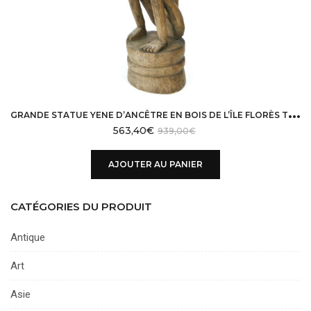
G
RANDE STATUE YENE D’ANCÊTRE EN BOIS DE L’ÎLE FLORÈS TIMOR
563,40
€
939,00
€
AJOUTER AU PANIER
CATÉGORIES DU PRODUIT
Antique
Art
Asie