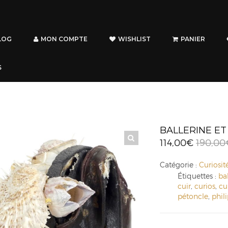
LOG
MON COMPTE
WISHLIST
PANIER
S
BALLERINE ET
114,00
€
190,00
Catégorie :
Curiosit
Étiquettes :
ba
cuir
,
curios
,
cu
pétoncle
,
phil