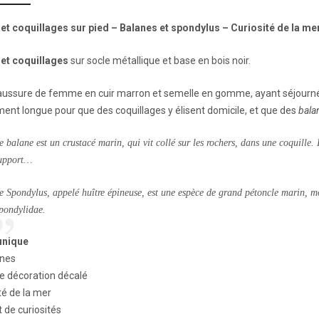
 et coquillages sur pied – Balanes et spondylus – Curiosité de la me
 et coquillages
sur socle métallique et base en bois noir.
aussure de femme en cuir marron et semelle en gomme, ayant séjourné 
ent longue pour que des coquillages y élisent domicile, et que des
bala
e balane est un crustacé marin, qui vit collé sur les rochers, dans une coquille. I
upport…
e Spondylus, appelé huître épineuse, est une espèce de grand pétoncle marin, moll
pondylidae.
unique
ines
e décoration décalé
té de la mer
 de curiosités