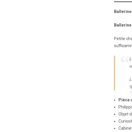
Ballerine
Ballerine
Petite ch
suffisamm
L
s
L
S
Pièce 
Philipp
Objet d
Curiosi
Cabinet