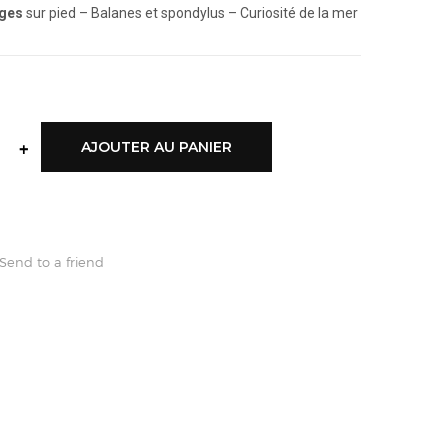
ages
sur pied – Balanes et spondylus – Curiosité de la mer
+
AJOUTER AU PANIER
Send to a friend