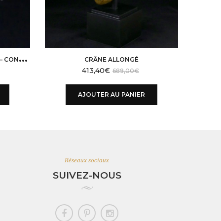
C
OQUILLAGE CASSIS CORNUTA – CONQUE
CRÂNE ALLONGÉ
413,40
€
689,00
€
AJOUTER AU PANIER
Réseaux sociaux
SUIVEZ-NOUS