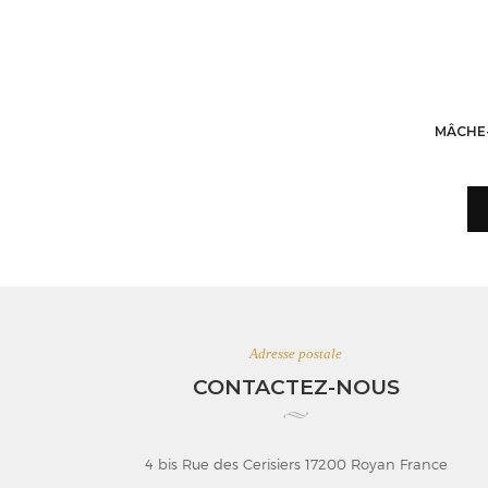
CRÂNE 3D
MÂCHE
107,40
€
179,00
€
AJOUTER AU PANIER
Adresse postale
CONTACTEZ-NOUS
4 bis Rue des Cerisiers 17200 Royan France