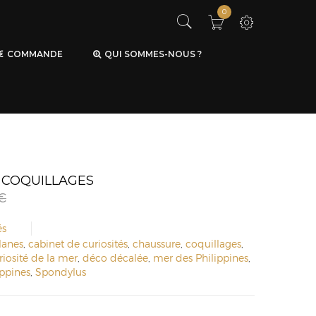
0
COMMANDE
QUI SOMMES-NOUS ?
 COQUILLAGES
€
és
lanes
,
cabinet de curiosités
,
chaussure
,
coquillages
,
riosité de la mer
,
déco décalée
,
mer des Philippines
,
ippines
,
Spondylus