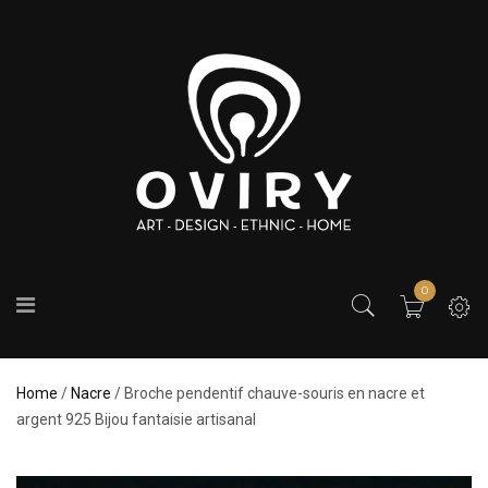
0
Home
/
Nacre
/ Broche pendentif chauve-souris en nacre et
argent 925 Bijou fantaisie artisanal