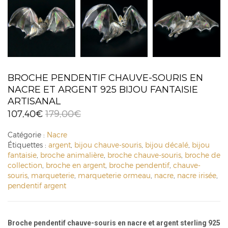
BROCHE PENDENTIF CHAUVE-SOURIS EN
NACRE ET ARGENT 925 BIJOU FANTAISIE
ARTISANAL
107,40
€
179,00
€
Catégorie :
Nacre
Étiquettes :
argent
,
bijou chauve-souris
,
bijou décalé
,
bijou
fantaisie
,
broche animalière
,
broche chauve-souris
,
broche de
collection
,
broche en argent
,
broche pendentif
,
chauve-
souris
,
marqueterie
,
marqueterie ormeau
,
nacre
,
nacre irisée
,
pendentif argent
Broche pendentif chauve-souris en nacre et argent sterling 925