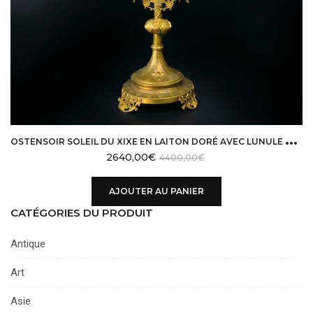
O
STENSOIR SOLEIL DU XIXE EN LAITON DORÉ AVEC LUNULE EN VERRE BISEAUTÉ
2640,00
€
4400,00
€
AJOUTER AU PANIER
CATÉGORIES DU PRODUIT
Antique
Art
Asie