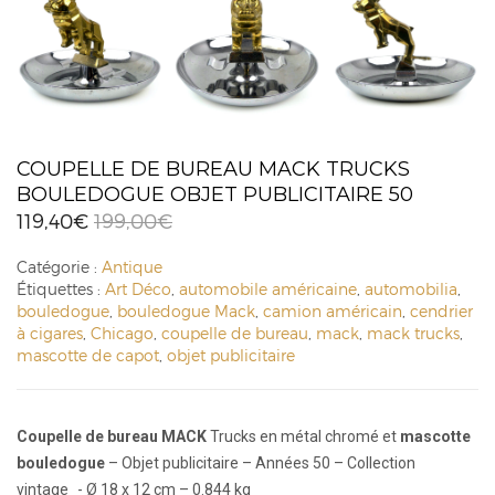
COUPELLE DE BUREAU MACK TRUCKS
BOULEDOGUE OBJET PUBLICITAIRE 50
119,40
€
199,00
€
Catégorie :
Antique
Étiquettes :
Art Déco
,
automobile américaine
,
automobilia
,
bouledogue
,
bouledogue Mack
,
camion américain
,
cendrier
à cigares
,
Chicago
,
coupelle de bureau
,
mack
,
mack trucks
,
mascotte de capot
,
objet publicitaire
Coupelle de bureau MACK
Trucks en métal chromé et
mascotte
bouledogue
– Objet publicitaire – Années 50 – Collection
vintage - Ø 18 x 12 cm – 0.844 kg