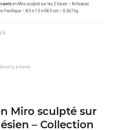
cranté
en Miro sculpté sur les 2 faces – Artisanat
on Pacifique – 8.5 x 1.5 x 68.5 cm – 0.367 kg
ck
Send to a friend
n Miro sculpté sur
nésien – Collection