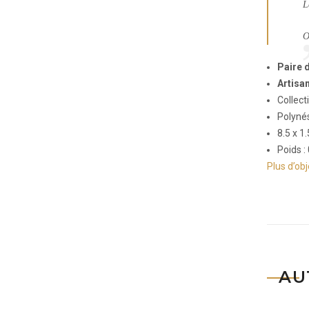
L
O
Paire 
Artisa
Collect
Polynés
8.5 x 1
Poids :
Plus d’ob
AU