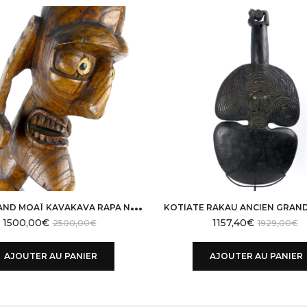
T
RÈS GRAND MOAÏ KAVAKAVA RAPA NUI SUR SOCLE
1500,00
€
1157,40
€
2500,00
€
1929,00
€
AJOUTER AU PANIER
AJOUTER AU PANIER