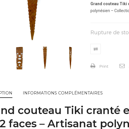
Grand couteau Tiki 
polynésien – Collecti
Rupture de sto
Print
PTION
INFORMATIONS COMPLÉMENTAIRES
nd couteau Tiki cranté e
 2 faces – Artisanat poly