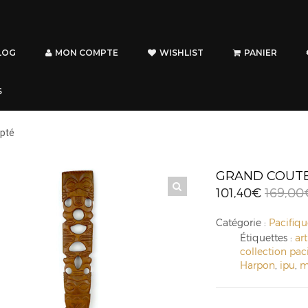
LOG
MON COMPTE
WISHLIST
PANIER
S
lpté
GRAND COUTE
101,40
€
169,00
Catégorie :
Pacifiqu
Étiquettes :
ar
collection pac
Harpon
,
ipu
,
m