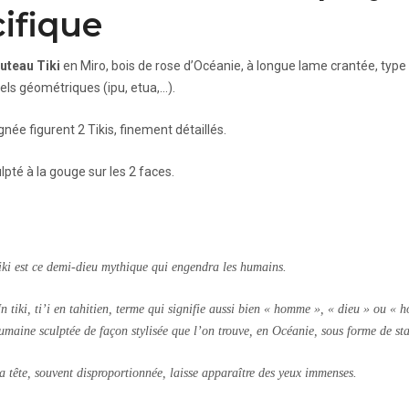
ifique
uteau Tiki
en Miro, bois de rose d’Océanie, à longue lame crantée, type 
nels géométriques (ipu, etua,…).
gnée figurent 2 Tikis, finement détaillés.
lpté à la gouge sur les 2 faces.
iki est ce demi-dieu mythique qui engendra les humains.
n tiki, ti’i en tahitien, terme qui signifie aussi bien « homme », « dieu » ou « 
umaine sculptée de façon stylisée que l’on trouve, en Océanie, sous forme de sta
a tête, souvent disproportionnée, laisse apparaître des yeux immenses.