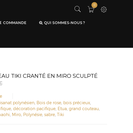
0
COMMANDE
QUI SOMMES-NOUS ?
AU TIKI CRANTÉ EN MIRO SCULPTÉ
€
e
tisanat polynésien
,
Bois de rose
,
bois précieux
,
ifique
,
décoration pacifique
,
Etua
,
grand couteau
,
aohi
,
Miro
,
Polynésie
,
sabre
,
Tiki