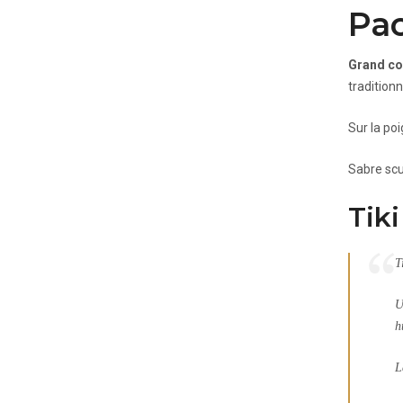
Pac
Grand co
tradition
Sur la poi
Sabre scu
Tiki
T
U
h
L