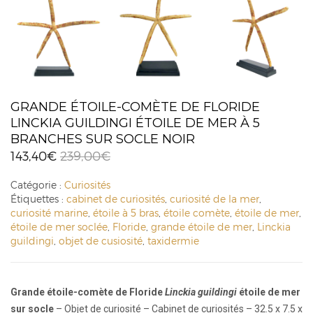
GRANDE ÉTOILE-COMÈTE DE FLORIDE
LINCKIA GUILDINGI ÉTOILE DE MER À 5
BRANCHES SUR SOCLE NOIR
143,40
€
239,00
€
Catégorie :
Curiosités
Étiquettes :
cabinet de curiosités
,
curiosité de la mer
,
curiosité marine
,
étoile à 5 bras
,
étoile comète
,
étoile de mer
,
étoile de mer soclée
,
Floride
,
grande étoile de mer
,
Linckia
guildingi
,
objet de cusiosité
,
taxidermie
Grande étoile-comète de Floride
Linckia guildingi
étoile de mer
sur socle
– Objet de curiosité – Cabinet de curiosités – 32.5 x 7.5 x