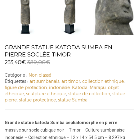
GRANDE STATUE KATODA SUMBA EN
PIERRE SOCLÉE TIMOR
233,40
€
389,00
€
Catégorie :
Non classé
Étiquettes :
art sumbanais
,
art timor
,
collection ethnique
,
figure de protection
,
indonésie
,
Katoda
,
Marapu
,
objet
ethnique
,
sculpture ethnique
,
statue de collection
,
statue
pierre
,
statue protectrice
,
statue Sumba
Grande statue katoda Sumba céphalomorphe en pierre
massive sur socle cubique noir – Timor – Culture sumbanaise –
Indonésie – Collection ethnique – 12 x 14 x 54.5 cm – 8.297 kg