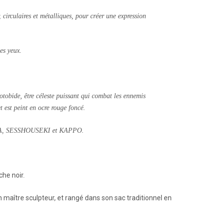
or, circulaires et métalliques, pour créer une expression
es yeux.
ootobide, être céleste puissant qui combat les ennemis
t est peint en ocre rouge foncé.
 KOKA, SESSHOUSEKI et KAPPO.
che noir.
n maître sculpteur, et rangé dans son sac traditionnel en