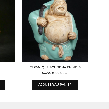
CÉRAMIQUE BOUDDHA CHINOIS
S
53,40
€
89,00
€
AJOUTER AU PANIER