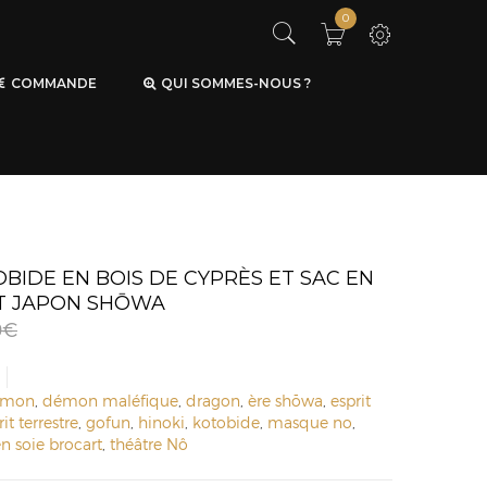
0
COMMANDE
QUI SOMMES-NOUS ?
IDE EN BOIS DE CYPRÈS ET SAC EN
T JAPON SHŌWA
0
€
émon
,
démon maléfique
,
dragon
,
ère shōwa
,
esprit
it terrestre
,
gofun
,
hinoki
,
kotobide
,
masque no
,
en soie brocart
,
théâtre Nô