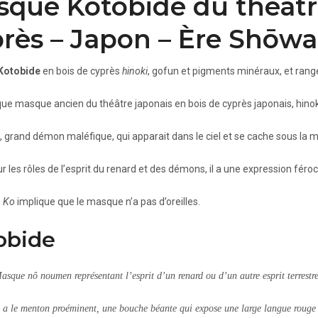
que Kotobide du théâtr
rès – Japon – Ère Shōwa
Kotobide
en bois de cyprès
hinoki
, gofun et pigments minéraux, et rang
ue masque ancien du théâtre japonais en bois de cyprès japonais, hinoki
, grand démon maléfique, qui apparait dans le ciel et se cache sous la me
ur les rôles de l’esprit du renard et des démons, il a une expression fér
e
Ko
implique que le masque n’a pas d’oreilles.
obide
asque nô noumen représentant l’esprit d’un renard ou d’un autre esprit terrestre
l a le menton proéminent, une bouche béante qui expose une large langue rouge et