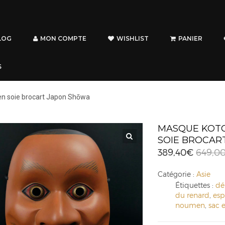
LOG
MON COMPTE
WISHLIST
PANIER
S
 en soie brocart Japon Shōwa
MASQUE KOTOB
SOIE BROCAR
389,40
€
649,0
Catégorie :
Asie
Étiquettes :
d
du renard
,
espr
noumen
,
sac 