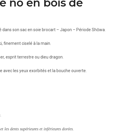
e nô en bois de
é dans son sac en soie brocart – Japon – Période Shōwa.
, finement ciselé à la main.
r, esprit terrestre ou dieu dragon.
oce avec les yeux exorbités et la bouche ouverte.
.
 les dents supérieures et inférieures dorées.