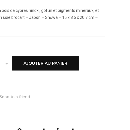
 bois de cyprès hinoki, gofun et pigments minéraux, et
n soie brocart – Japon – Shōwa – 15 x 8.5 x 20.7 cm –
+
AJOUTER AU PANIER
Send to a friend