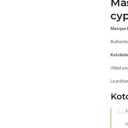
Mas
cyp
Masque 
Authentiq
Kotobide
Utilisé po
Le préfix
Kot
M
I