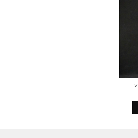
NOIS
STATUETTE DAYAK EN BOIS
S
41,40
€
69,00
€
AJOUTER AU PANIER