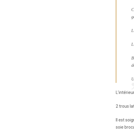
C
g
L
L
B
d
U
L’intérieu
2 trous la
Il est so
soie broc