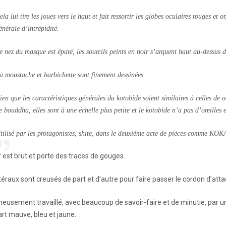
ela lui tire les joues vers le haut et fait ressortir les globes oculaires rouges et 
énérale d’intrépidité.
e nez du masque est épaté, les sourcils peints en noir s’arquent haut au-dessus d
a moustache et barbichette sont finement dessinées.
ien que les caractéristiques générales du kotobide soient similaires à celles de 
e bouddha, elles sont à une échelle plus petite et le kotobide n’a pas d’oreilles e
tilisé par les protagonistes, shite, dans le deuxième acte de pièces comme
r est brut et porte des traces de gouges.
téraux sont creusés de part et d’autre pour faire passer le cordon d’atta
igneusement travaillé, avec beaucoup de savoir-faire et de minutie, par u
art mauve, bleu et jaune.