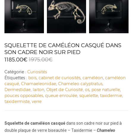
SQUELETTE DE CAMÉLÉON CASQUÉ DANS
SON CADRE NOIR SUR PIED
1185,00
€
1975,00
€
Catégorie :
Curiosités
Étiquettes :
bois
,
cabinet de curiosités
,
caméléon
,
caméléon
casqué
,
Chamaeleonidae
,
Chameleo calyptratus
,
Dermestidae
,
laiton
,
Objet de Curiosité
,
os
,
pose naturelle
,
pouces opposables
,
queue enroulée
,
squelette
,
taxidermie
,
taxidermiste
,
verre
Squelette de caméléon casqué
dans son cadre noir sur pied à
double plaque de verre biseautée – Taxidermie –
Chameleo