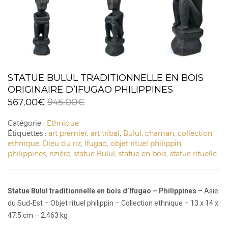
STATUE BULUL TRADITIONNELLE EN BOIS
ORIGINAIRE D’IFUGAO PHILIPPINES
567,00
€
945,00
€
Catégorie :
Ethnique
Étiquettes :
art premier
,
art tribal
,
Bulul
,
chaman
,
collection
ethnique
,
Dieu du riz
,
Ifugao
,
objet rituel philippin
,
philippines
,
rizière
,
statue Bulul
,
statue en bois
,
statue rituelle
Statue Bulul traditionnelle en bois d’Ifugao – Philippines
– Asie
du Sud-Est – Objet rituel philippin – Collection ethnique – 13 x 14 x
47.5 cm – 2.463 kg