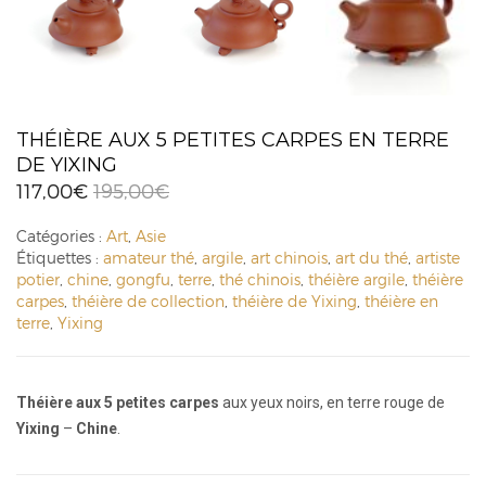
THÉIÈRE AUX 5 PETITES CARPES EN TERRE
DE YIXING
117,00
€
195,00
€
Catégories :
Art
,
Asie
Étiquettes :
amateur thé
,
argile
,
art chinois
,
art du thé
,
artiste
potier
,
chine
,
gongfu
,
terre
,
thé chinois
,
théière argile
,
théière
carpes
,
théière de collection
,
théière de Yixing
,
théière en
terre
,
Yixing
Théière aux 5 petites carpes
aux yeux noirs, en terre rouge de
Yixing
–
Chine
.