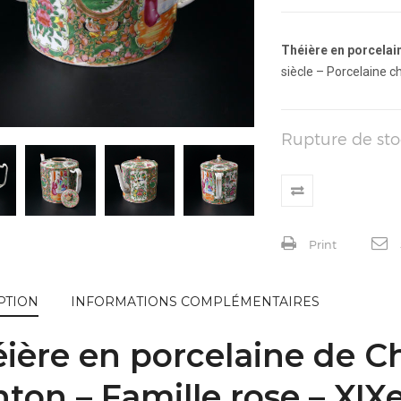
Théière en porcelai
siècle – Porcelaine c
Rupture de sto
Print
PTION
INFORMATIONS COMPLÉMENTAIRES
ière en porcelaine de 
ton – Famille rose – XIXe