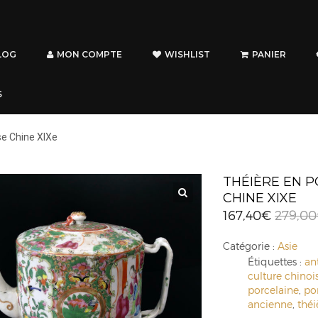
LOG
MON COMPTE
WISHLIST
PANIER
S
se Chine XIXe
THÉIÈRE EN 
CHINE XIXE
167,40
€
279,00
Catégorie :
Asie
Étiquettes :
an
culture chinoi
porcelaine
,
po
ancienne
,
théi