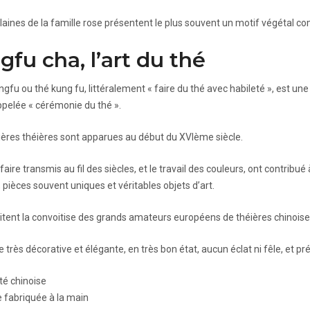
laines de la famille rose présentent le plus souvent un motif végétal c
fu cha, l’art du thé
ngfu ou thé kung fu, littéralement « faire du thé avec habileté », est un
ppelée « cérémonie du thé ».
ères théières sont apparues au début du XVIème siècle.
faire transmis au fil des siècles, et le travail des couleurs, ont contrib
 pièces souvent uniques et véritables objets d’art.
citent la convoitise des grands amateurs européens de théières chinoise
 très décorative et élégante, en très bon état, aucun éclat ni fêle, et pr
té chinoise
 fabriquée à la main