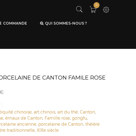
0
COMMANDE
QUI SOMMES-NOUS ?
PORCELAINE DE CANTON FAMILE ROSE
€
tiquité chinoise
,
art chinois
,
art du thé
,
Canton
,
se
,
émaux de Canton
,
Famille rose
,
gongfu
,
rcelaine ancienne
,
porcelaine de Canton
,
théière
ère traditionnelle
,
XIXe siècle