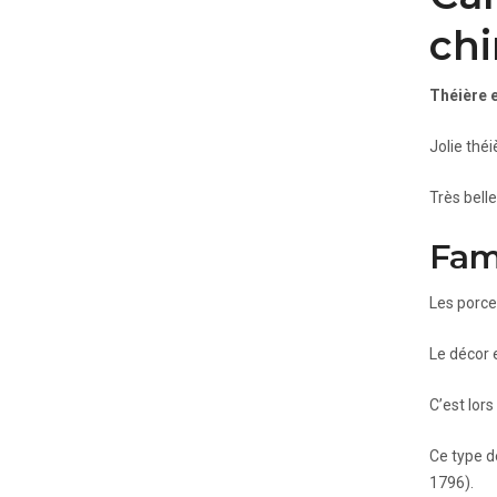
chi
Théière 
Jolie théi
Très belle
Fam
Les porce
Le décor 
C’est lors
Ce type d
1796).