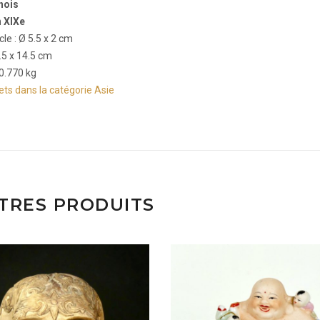
nois
 XIXe
le : Ø 5.5 x 2 cm
.5 x 14.5 cm
 0.770 kg
jets dans la catégorie Asie
TRES PRODUITS