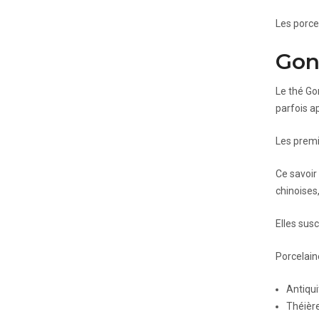
Les porce
Gong
Le thé Go
parfois a
Les premi
Ce savoir 
chinoises,
Elles sus
Porcelaine
Antiqui
Théière