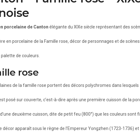
noise
en porcelaine de Canton
élégante du XIXe siècle représentant des scène
ère en porcelaine de la Famille rose, décor de personnages et de scènes d’
 palette de couleurs.
ille rose
laines de la famille rose portent des décors polychromes dans lesquels
est posé sur couverte, c’est-à-dire après une première cuisson de la por
 d’une deuxième cuisson, dite de petit feu (800°) que les couleurs sont f
e décor apparaît sous le règne de l’Empereur Yongzhen (1723-1736) et 