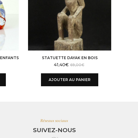
’ENFANTS
STATUETTE DAYAK EN BOIS
MAS
41,40
€
69,00
€
AJOUTER AU PANIER
Réseaux sociaux
SUIVEZ-NOUS