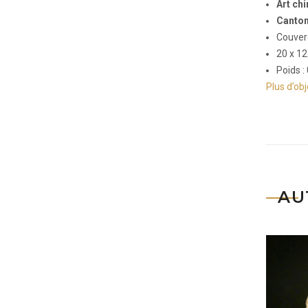
Art chi
Canton
Couverc
20 x 12
Poids :
Plus d’ob
AU