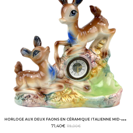
H
ORLOGE AUX DEUX FAONS EN CÉRAMIQUE ITALIENNE MID-CENTURY MODERN ANNÉES 50
71,40
€
119,00
€