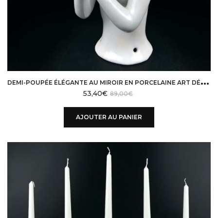
D
EMI-POUPÉE ÉLÉGANTE AU MIROIR EN PORCELAINE ART DÉCO HALF-DOLL
53,40
€
89,00
€
AJOUTER AU PANIER