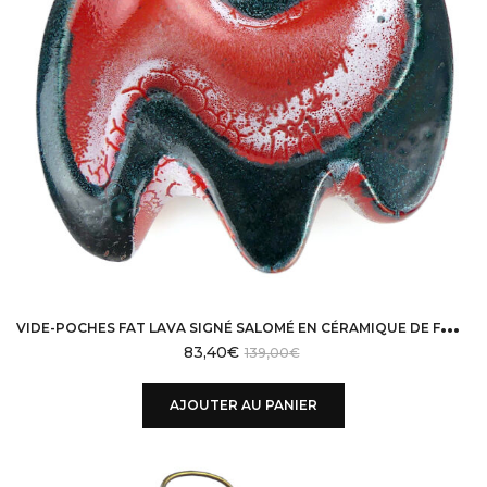
V
IDE-POCHES FAT LAVA SIGNÉ SALOMÉ EN CÉRAMIQUE DE FORME LIBRE DESIGN 50 VALLAURIS
83,40
€
139,00
€
AJOUTER AU PANIER