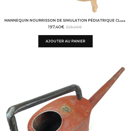
M
ANNEQUIN NOURRISSON DE SIMULATION PÉDIATRIQUE CLA ALLEMAGNE ANNÉES 70
197,40
€
329,00
€
AJOUTER AU PANIER