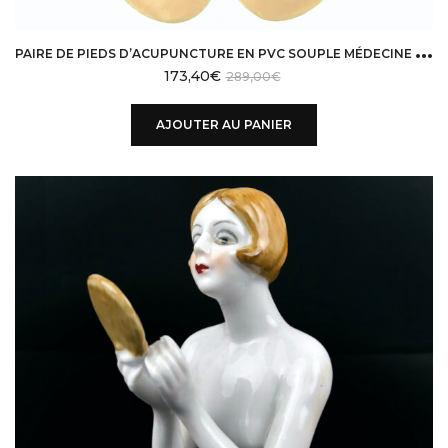
P
AIRE DE PIEDS D’ACUPUNCTURE EN PVC SOUPLE MÉDECINE TRADITIONNELLE CHINOISE
173,40
€
289,00
€
AJOUTER AU PANIER