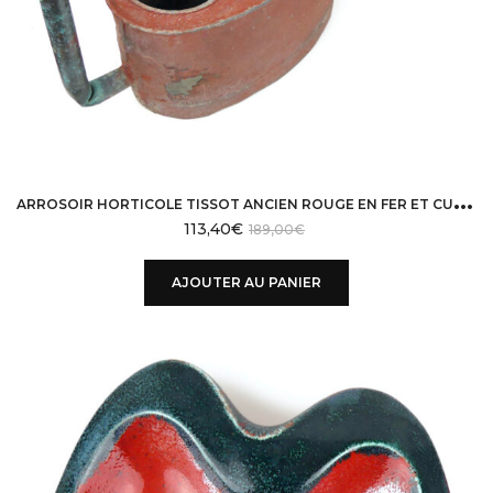
A
RROSOIR HORTICOLE TISSOT ANCIEN ROUGE EN FER ET CUIVRE FIN XIXE PARIS
113,40
€
189,00
€
AJOUTER AU PANIER