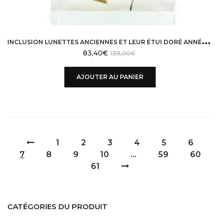
I
NCLUSION LUNETTES ANCIENNES ET LEUR ÉTUI DORÉ ANNÉES 60/70 FRANCE
83,40
€
139,00
€
AJOUTER AU PANIER
1
2
3
4
5
6
7
8
9
10
…
59
60
61
CATÉGORIES DU PRODUIT