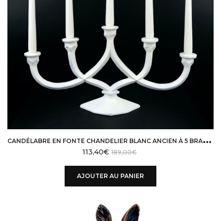
C
ANDÉLABRE EN FONTE CHANDELIER BLANC ANCIEN À 5 BRANCHES STYLE BRUTALISTE
113,40
€
189,00
€
AJOUTER AU PANIER