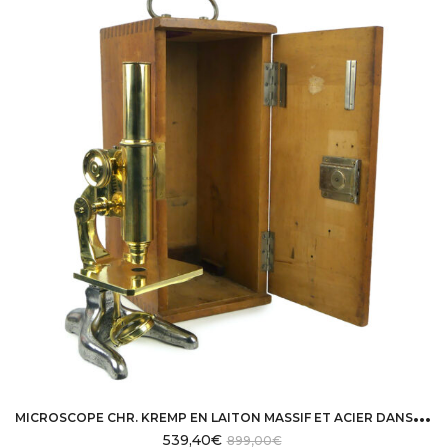
M
ICROSCOPE CHR. KREMP EN LAITON MASSIF ET ACIER DANS SON COFFRET XIXE
539,40
€
899,00
€