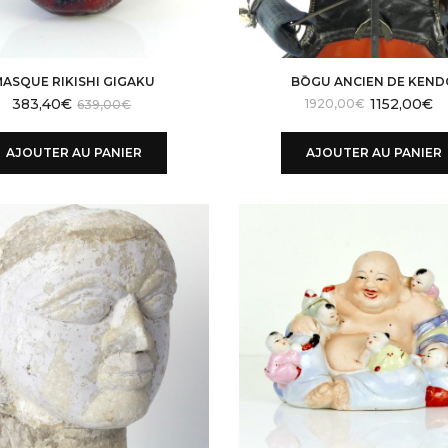
MASQUE RIKISHI GIGAKU
BŌGU ANCIEN DE KEN
383,40
€
1152,00
€
L
L
1920,00
€
639,00
€
p
p
in
a
AJOUTER AU PANIER
AJOUTER AU PANIER
ét
es
2
1