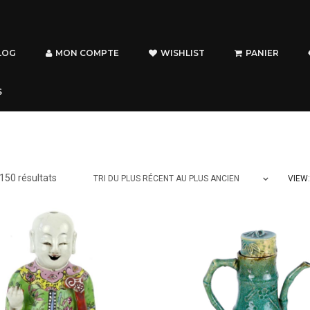
LOG
MON COMPTE
WISHLIST
PANIER
S
Trié
150 résultats
VIEW:
TRI DU PLUS RÉCENT AU PLUS ANCIEN
du
plus
récent
au
plus
ancien