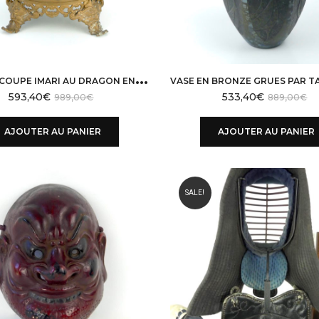
G
RANDE COUPE IMARI AU DRAGON EN PORCELAINE ÈRE MEIJI
593,40
€
533,40
€
989,00
€
889,00
€
AJOUTER AU PANIER
AJOUTER AU PANIER
SALE!