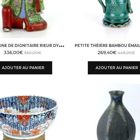
P
ORCELAINE DE DIGNITAIRE RIEUR DYNASTIE QING
336,00
€
269,40
€
560,00
€
449,00
€
AJOUTER AU PANIER
AJOUTER AU PANIER