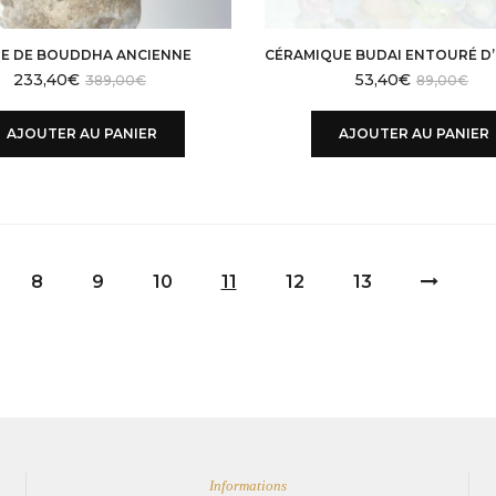
E DE BOUDDHA ANCIENNE
CÉRAMIQUE BUDAI ENTOURÉ D
233,40
€
53,40
€
389,00
€
89,00
€
AJOUTER AU PANIER
AJOUTER AU PANIER
8
9
10
11
12
13
Informations