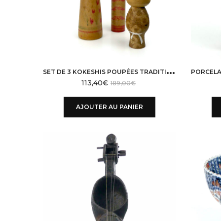
S
ET DE 3 KOKESHIS POUPÉES TRADITIONNELLES JAPONAISES
113,40
€
189,00
€
AJOUTER AU PANIER