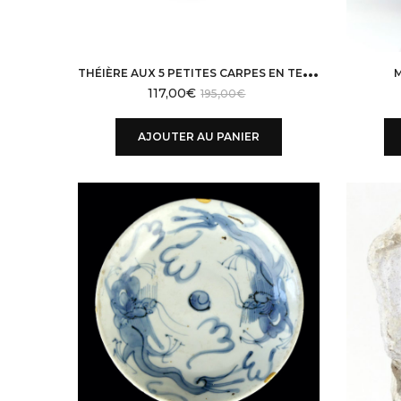
T
HÉIÈRE AUX 5 PETITES CARPES EN TERRE DE YIXING
117,00
€
195,00
€
AJOUTER AU PANIER