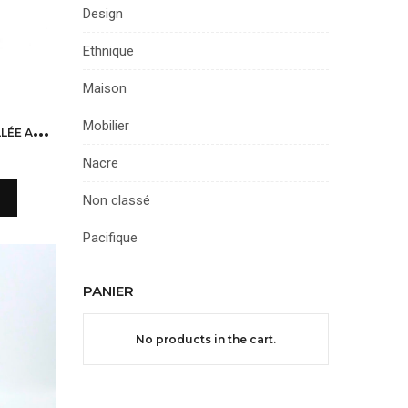
Design
Ethnique
Maison
P
ETITE THÉIÈRE BAMBOU ÉMAILLÉE ANCIENNE
Mobilier
Nacre
Non classé
Pacifique
PANIER
No products in the cart.