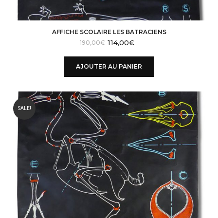
AFFICHE SCOLAIRE LES BATRACIENS
114,00
€
Le
Le
190,00
€
prix
prix
initial
actuel
AJOUTER AU PANIER
était :
est :
210,00€.
190,00€.
SALE!