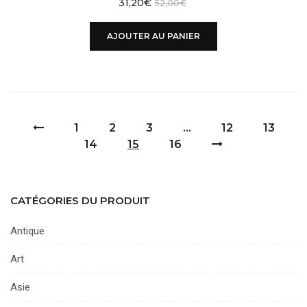
31,20
€
52,00
€
AJOUTER AU PANIER
1
2
3
…
12
13
14
15
16
CATÉGORIES DU PRODUIT
Antique
Art
Asie