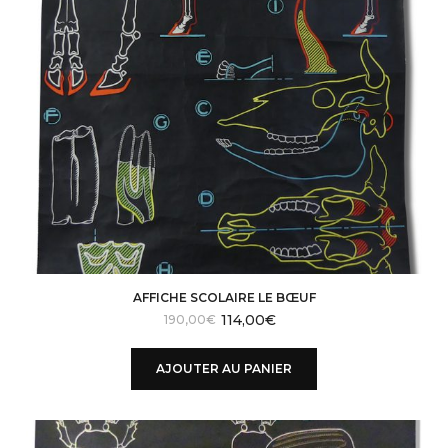
AFFICHE SCOLAIRE LE BŒUF
114,00
€
Le
Le
190,00
€
prix
prix
initial
actuel
AJOUTER AU PANIER
était :
est :
210,00€.
190,00€.