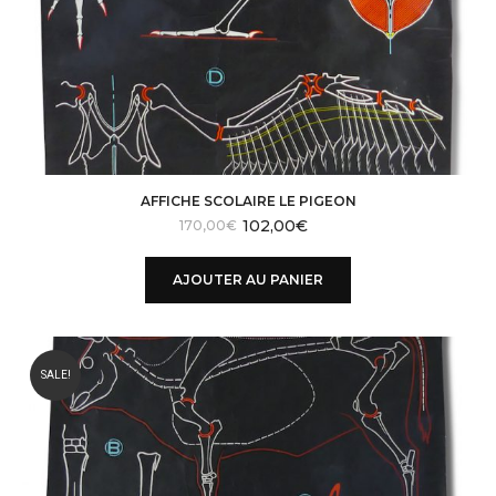
AFFICHE SCOLAIRE LE PIGEON
102,00
€
Le
Le
170,00
€
prix
prix
initial
actuel
AJOUTER AU PANIER
était :
est :
210,00€.
170,00€.
SALE!