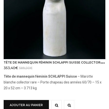
T
ÊTE DE MANNEQUIN FÉMININ SCHLAPPI SUISSE COLLECTOR RARE DES ANNÉES 60
353,40
€
589,00
€
Tête de mannequin féminin SCHLAPPI Suisse
– Marotte
blanche collector rare – Porte chapeau des années 60/70 – 15 x
20 x 52 cm – 3.713 kg
AJOUTER AU PANIER