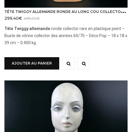
T
ÊTE TWIGGY ALLEMANDE RONDE AU LONG COU COLLECTOR RARE DES ANNÉES 60/70
299,40
€
499,00
€
Tête Twiggy allemande
ronde collector rare en plastique peint –
Buste de vitrine collector des années 60/70 – Déco Pop – 18 x 18 x
39 cm – 0.400 kg
AJOUTER AU PANIER