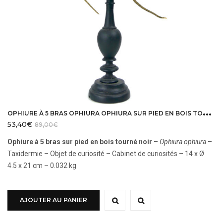
O
PHIURE À 5 BRAS OPHIURA OPHIURA SUR PIED EN BOIS TOURNÉ NOIR CURIOSITÉ DE LA MER
53,40
€
89,00
€
Ophiure à 5 bras sur pied en bois tourné noir
–
Ophiura ophiura
–
Taxidermie – Objet de curiosité – Cabinet de curiosités – 14 x Ø
4.5 x 21 cm – 0.032 kg
AJOUTER AU PANIER