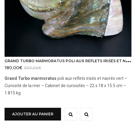
G
RAND TURBO MARMORATUS POLI AUX REFLETS IRISÉS ET NACRÉS VERT
180,00
€
300,00
€
Grand Turbo marmoratus
poli aux reflets irisés et nacrés vert –
Curiosité de la mer – Cabinet de curiosités – 22 x 18 x 15.5 cm –
1.815 kg
AJOUTER AU PANIER