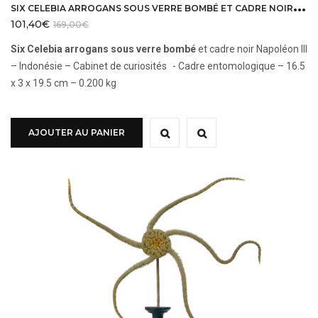
S
IX CELEBIA ARROGANS SOUS VERRE BOMBÉ ET CADRE NOIR INDONÉSIE
101,40
€
169,00
€
Six Celebia arrogans sous verre bombé
et cadre noir Napoléon III
– Indonésie – Cabinet de curiosités - Cadre entomologique – 16.5
x 3 x 19.5 cm – 0.200 kg
AJOUTER AU PANIER