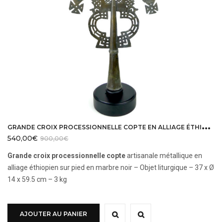
G
RANDE CROIX PROCESSIONNELLE COPTE EN ALLIAGE ÉTHIOPIEN SUR PIED EN MARBRE NOIR
540,00
€
900,00
€
Grande croix processionnelle copte
artisanale métallique en
alliage éthiopien sur pied en marbre noir – Objet liturgique – 37 x Ø
14 x 59.5 cm – 3 kg
AJOUTER AU PANIER