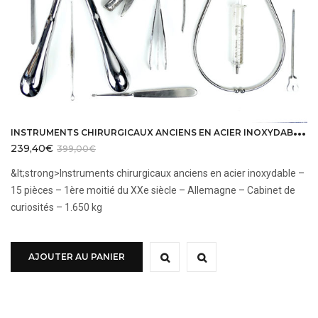
I
NSTRUMENTS CHIRURGICAUX ANCIENS EN ACIER INOXYDABLE 15 PIÈCES ALLEMAGNE
239,40
€
399,00
€
&lt;strong>Instruments chirurgicaux anciens en acier inoxydable –
15 pièces – 1ère moitié du XXe siècle – Allemagne – Cabinet de
curiosités – 1.650 kg
AJOUTER AU PANIER