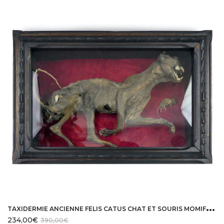
T
AXIDERMIE ANCIENNE FELIS CATUS CHAT ET SOURIS MOMIFIÉS CAISSE EN BOIS NOIR VITRÉE
234,00
€
390,00
€