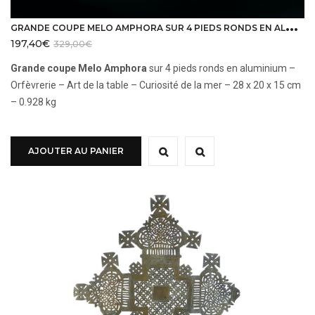
G
RANDE COUPE MELO AMPHORA SUR 4 PIEDS RONDS EN ALUMINIUM ORFÈVRERIE
197,40
€
329,00
€
Grande coupe Melo Amphora
sur 4 pieds ronds en aluminium –
Orfèvrerie – Art de la table – Curiosité de la mer – 28 x 20 x 15 cm
– 0.928 kg
AJOUTER AU PANIER