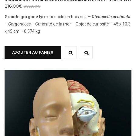
216,00
€
360,00
€
Grande gorgone lyre
sur socle en bois noir –
Ctenocella pectinata
–
Gorgonacea
– Curiosité de la mer – Objet de curiosité – 45 x 10.3
x 45 cm – 0.574 kg
AJOUTER AU PANIER