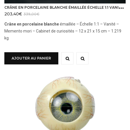
C
RÂNE EN PORCELAINE BLANCHE ÉMAILLÉE ÉCHELLE 1:1 VANITÉ MEMENTO MORI
203,40
€
339,00
€
Crâne en porcelaine blanche
émaillée – Échelle 1:1 – Vanité –
Memento mori – Cabinet de curiosités – 12 x 21 x 15 cm – 1.219
kg
AJOUTER AU PANIER