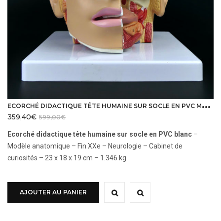
E
CORCHÉ DIDACTIQUE TÊTE HUMAINE SUR SOCLE EN PVC MODÈLE ANATOMIQUE FIN XXE
359,40
€
599,00
€
Ecorché didactique tête humaine sur socle en PVC blanc
–
Modèle anatomique – Fin XXe – Neurologie – Cabinet de
curiosités – 23 x 18 x 19 cm – 1.346 kg
AJOUTER AU PANIER