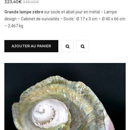
323,40
€
539,00
€
Grande lampe zèbre
sur socle et abat-jour en métal – Lampe
design – Cabinet de curiosités – Socle : Ø 17 x 3 cm – Ø 40 x 66 cm
– 2.467 kg
AJOUTER AU PANIER