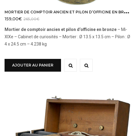
M
ORTIER DE COMPTOIR ANCIEN ET PILON D’OFFICINE EN BRONZE MI-XIXE
159,00
€
265,00
€
Mortier de comptoir ancien et pilon d’officine en bronze
– Mi-
XIXe – Cabinet de curiosités – Mortier : Ø 13.5 x 13.5 cm – Pilon : Ø
4 x 24.5 cm – 4.238 kg
AJOUTER AU PANIER