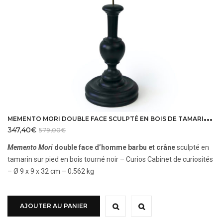
M
EMENTO MORI DOUBLE FACE SCULPTÉ EN BOIS DE TAMARIN SUR PIED
347,40
€
579,00
€
Memento Mori
double face d’homme barbu et crâne
sculpté en
tamarin sur pied en bois tourné noir – Curios Cabinet de curiosités
– Ø 9 x 9 x 32 cm – 0.562 kg
AJOUTER AU PANIER