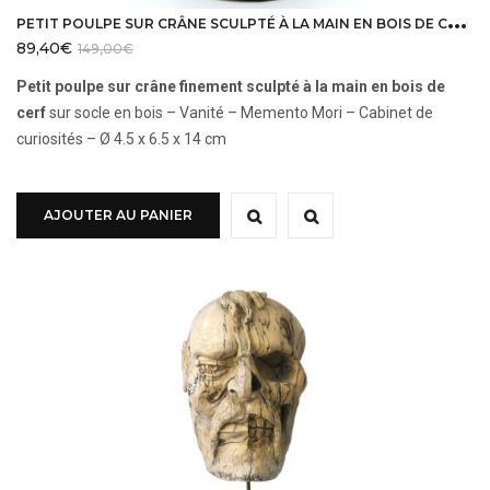
P
ETIT POULPE SUR CRÂNE SCULPTÉ À LA MAIN EN BOIS DE CERF SUR PIED
89,40
€
149,00
€
Petit poulpe sur crâne finement sculpté à la main en bois de
cerf
sur socle en bois – Vanité – Memento Mori – Cabinet de
curiosités – Ø 4.5 x 6.5 x 14 cm
AJOUTER AU PANIER