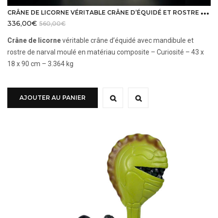
C
RÂNE DE LICORNE VÉRITABLE CRÂNE D’ÉQUIDÉ ET ROSTRE DE NARVAL MOULÉ
336,00
€
560,00
€
Crâne de licorne
véritable crâne d’équidé avec mandibule et
rostre de narval moulé en matériau composite – Curiosité – 43 x
18 x 90 cm – 3.364 kg
AJOUTER AU PANIER