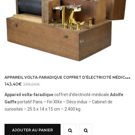
A
PPAREIL VOLTA-FARADIQUE COFFRET D’ÉLECTRICITÉ MÉDICALE GAIFFE
143,40
€
239,00
€
Appareil volta-faradique
coffret d’électricité médicale
Adolfe
Gaiffe
portatif Paris – Fin XIXe – Déco indus – Cabinet de
curiosités – 25.5 x 14 x 15 cm – 2.400 kg
AJOUTER AU PANIER