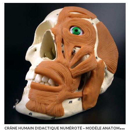
C
RÂNE HUMAIN DIDACTIQUE NUMÉROTÉ – MODÈLE ANATOMIQUE ALLEMAND