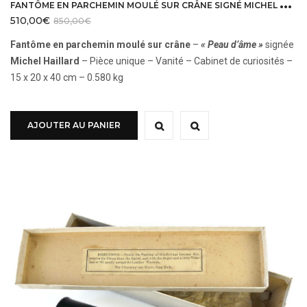
F
ANTÔME EN PARCHEMIN MOULÉ SUR CRÂNE SIGNÉ MICHEL HAILLARD
510,00
€
850,00
€
Fantôme en parchemin moulé sur crâne
–
« Peau d’âme »
signée
Michel Haillard
– Pièce unique – Vanité – Cabinet de curiosités –
15 x 20 x 40 cm – 0.580 kg
AJOUTER AU PANIER