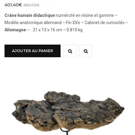
401,40
€
669,00
€
Crâne humain didactique
numéroté en résine et gomme –
Modèle anatomique allemand – Fin XXe – Cabinet de curiosités –
Allemagne
– 21 x 13 x 16 cm – 0.810 kg
AJOUTER AU PANIER