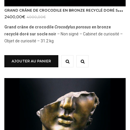
G
RAND CRÂNE DE CROCODILE EN BRONZE RECYCLÉ DORÉ SUR SOCLE NOIR
2400,00
€
4000,00
€
Grand crâne de crocodile
Crocodylus porosus
en bronze
recyclé doré sur socle noir
– Non signé – Cabinet de curiosité –
Objet de curiosité – 31.2 kg
AJOUTER AU PANIER