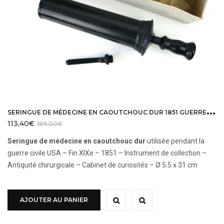
S
ERINGUE DE MÉDECINE EN CAOUTCHOUC DUR 1851 GUERRE CIVILE AMÉRICAINE
113,40
€
189,00
€
Seringue de médecine en caoutchouc dur
utilisée pendant la
guerre civile USA – Fin XIXe – 1851 – Instrument de collection –
Antiquité chirurgicale – Cabinet de curiosités – Ø 5.5 x 31 cm
AJOUTER AU PANIER