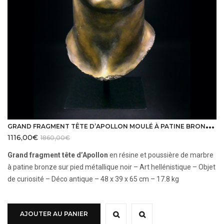
G
RAND FRAGMENT TÊTE D’APOLLON MOULÉ À PATINE BRONZE SUR PIED MÉTALLIQUE
1116,00
€
1860,00
€
Grand fragment tête d’Apollon
en résine et poussière de marbre
à patine bronze sur pied métallique noir – Art hellénistique – Objet
de curiosité – Déco antique – 48 x 39 x 65 cm – 17.8 kg
AJOUTER AU PANIER