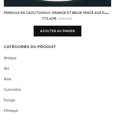
P
ENDULE EN CAOUTCHOUC ORANGE ET BEIGE SPACE AGE POP ART 70 POP RUBBER
173,40
€
289,00
€
AJOUTER AU PANIER
CATÉGORIES DU PRODUIT
Antique
Art
Asie
Curiosités
Design
Ethnique