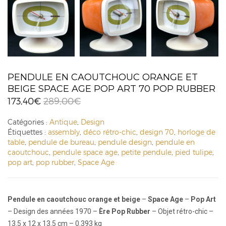
PENDULE EN CAOUTCHOUC ORANGE ET
BEIGE SPACE AGE POP ART 70 POP RUBBER
173,40
€
289,00
€
Catégories :
Antique
,
Design
Étiquettes :
assembly
,
déco rétro-chic
,
design 70
,
horloge de
table
,
pendule de bureau
,
pendule design
,
pendule en
caoutchouc
,
pendule space age
,
petite pendule
,
pied tulipe
,
pop art
,
pop rubber
,
Space Age
Pendule en caoutchouc orange et beige
–
Space Age
–
Pop Art
– Design des années 1970 –
Ère Pop Rubber
– Objet rétro-chic –
13.5 x 12 x 13.5 cm – 0.393 kg