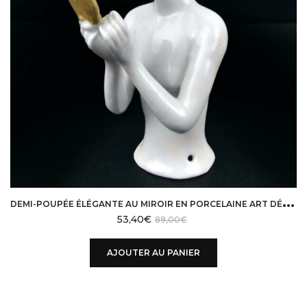
D
EMI-POUPÉE ÉLÉGANTE AU MIROIR EN PORCELAINE ART DÉCO HALF-DOLL
53,40
€
89,00
€
AJOUTER AU PANIER