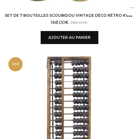
S
ET DE 7 BOUTEILLES SCOUBIDOU VINTAGE DÉCO RÉTRO KITSCH OBJETS SOUVENIR 60
168,00
€
280,00
€
AJOUTER AU PANIER
NEW