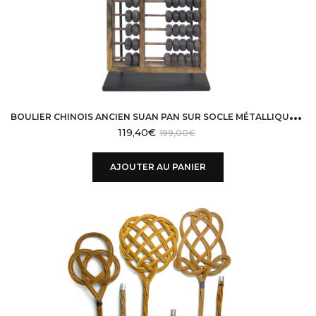
B
OULIER CHINOIS ANCIEN SUAN PAN SUR SOCLE MÉTALLIQUE NOIR
119,40
€
199,00
€
AJOUTER AU PANIER