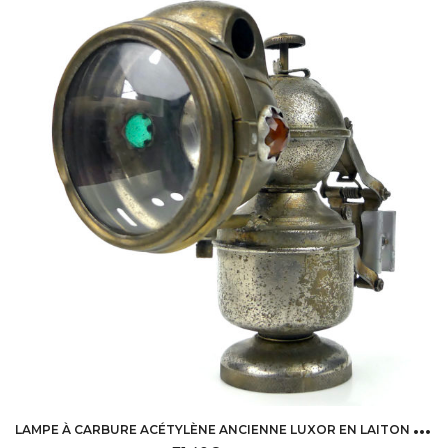
L
AMPE À CARBURE ACÉTYLÈNE ANCIENNE LUXOR EN LAITON NICKELÉ POUR BICYCLETTE