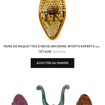
P
AIRE DE RAQUETTES À NEIGE ANCIENNE SPORTS EXPERTS MI-XXE CANADA
197,40
€
329,00
€
AJOUTER AU PANIER