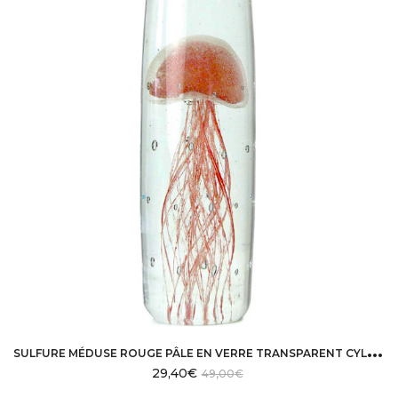
S
ULFURE MÉDUSE ROUGE PÂLE EN VERRE TRANSPARENT CYLINDRIQUE
29,40
€
49,00
€