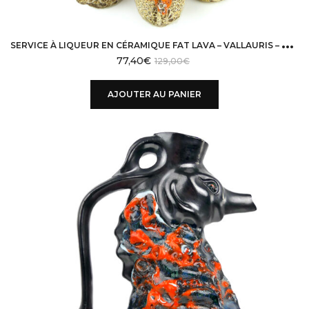
S
ERVICE À LIQUEUR EN CÉRAMIQUE FAT LAVA – VALLAURIS – STYLE 50 /70
77,40
€
129,00
€
AJOUTER AU PANIER