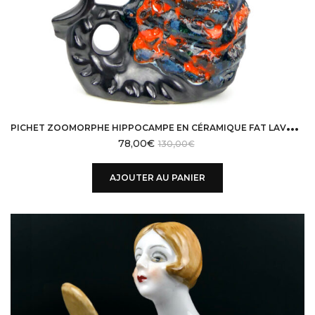
P
ICHET ZOOMORPHE HIPPOCAMPE EN CÉRAMIQUE FAT LAVA VALLAURIS MI-XXE
78,00
€
130,00
€
AJOUTER AU PANIER