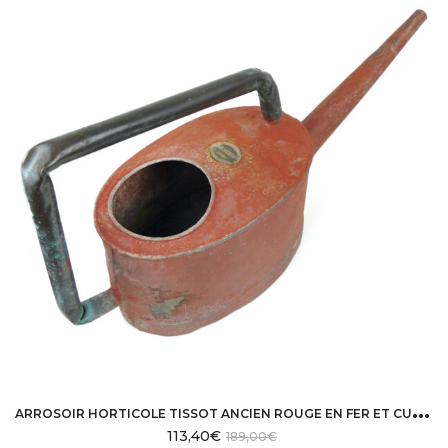
A
RROSOIR HORTICOLE TISSOT ANCIEN ROUGE EN FER ET CUIVRE FIN XIXE PARIS
113,40
€
189,00
€