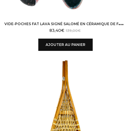
V
IDE-POCHES FAT LAVA SIGNÉ SALOMÉ EN CÉRAMIQUE DE FORME LIBRE DESIGN 50 VALLAURIS
83,40
€
139,00
€
AJOUTER AU PANIER