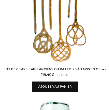
L
OT DE 6 TAPE-TAPIS ANCIENS OU BATTOIRS À TAPIS EN OSIER DÉCO CAMPAGNE CHIC
119,40
€
199,00
€
AJOUTER AU PANIER