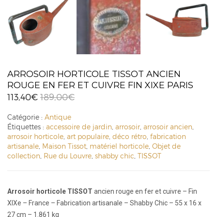
ARROSOIR HORTICOLE TISSOT ANCIEN
ROUGE EN FER ET CUIVRE FIN XIXE PARIS
113,40
€
189,00
€
Catégorie :
Antique
Étiquettes :
accessoire de jardin
,
arrosoir
,
arrosoir ancien
,
arrosoir horticole
,
art populaire
,
déco rétro
,
fabrication
artisanale
,
Maison Tissot
,
matériel horticole
,
Objet de
collection
,
Rue du Louvre
,
shabby chic
,
TISSOT
Arrosoir horticole TISSOT
ancien rouge en fer et cuivre – Fin
XIXe – France – Fabrication artisanale – Shabby Chic – 55 x 16 x
27 cm – 1.861 kg