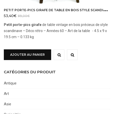
P
ETIT PORTE-PICS GIRAFE DE TABLE EN BOIS STYLE SCANDINAVE ANNÉES 60
53,40
€
89,00
€
Petit porte-pics girafe
de table vintage en bois précieux de style
scandinave – Déco rétro – Années 60 – Art de la table - 4.5 x 9 x
19.5 cm – 0.133 kg
AJOUTER AU PANIER
CATÉGORIES DU PRODUIT
Antique
Art
Asie