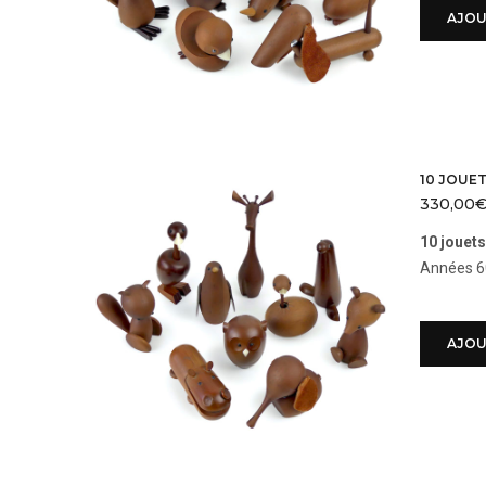
AJOU
10 JOUET
330,00
10 jouet
Années 60
AJOU