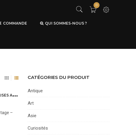
0
COMMANDE
QUI SOMMES-NOUS ?
CATÉGORIES DU PRODUIT
Antique
1
0 JOUETS SENSHUKAI ROYAL PET EN BOIS NOBLE SÉRIE 2 FIGURINES JAPONAISES ANNÉES 60
Art
ntage –
Asie
Curiosités