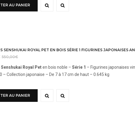
TER AU PANIER
S SENSHUKAI ROYAL PET EN BOIS SÉRIE 1 FIGURINES JAPONAISES A
€
550,00
€
s Senshukai Royal Pet
en bois noble –
Série 1
– Figurines japonaises vi
 – Collection japonaise – De 7 à 17 cm de haut – 0.645 kg
TER AU PANIER