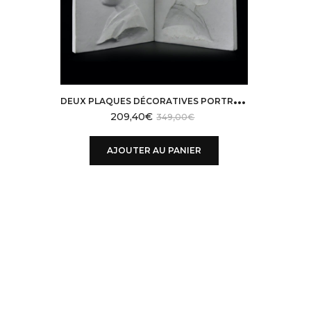
D
EUX PLAQUES DÉCORATIVES PORTRAITS D’ENFANT BAS-RELIEF EN CÉRAMIQUE FRANCE
209,40
€
349,00
€
AJOUTER AU PANIER