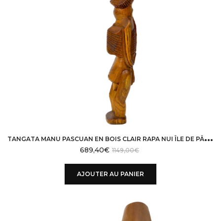
T
ANGATA MANU PASCUAN EN BOIS CLAIR RAPA NUI ÎLE DE PÂQUES
689,40
€
1149,00
€
AJOUTER AU PANIER