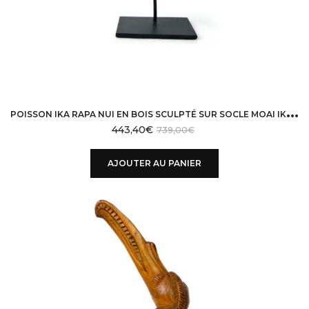
P
OISSON IKA RAPA NUI EN BOIS SCULPTÉ SUR SOCLE MOAI IKA ÎLE DE PÂQUES
443,40
€
739,00
€
AJOUTER AU PANIER