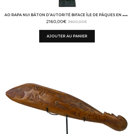
A
O RAPA NUI BÂTON D’AUTORITÉ BIFACE ÎLE DE PÂQUES EN BOIS DUR SUR SOCLE
2160,00
€
3600,00
€
AJOUTER AU PANIER