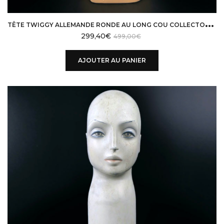
T
ÊTE TWIGGY ALLEMANDE RONDE AU LONG COU COLLECTOR RARE DES ANNÉES 60/70
299,40
€
499,00
€
AJOUTER AU PANIER