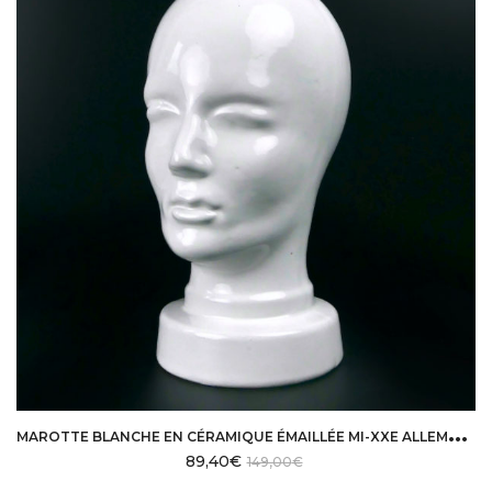
M
AROTTE BLANCHE EN CÉRAMIQUE ÉMAILLÉE MI-XXE ALLEMAGNE DE L’OUEST
89,40
€
149,00
€