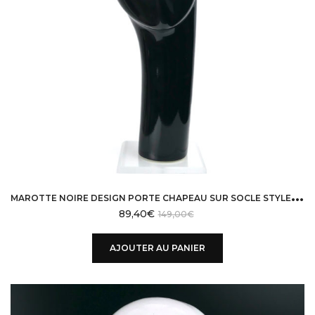
M
AROTTE NOIRE DESIGN PORTE CHAPEAU SUR SOCLE STYLE BRANCUSI
89,40
€
149,00
€
AJOUTER AU PANIER