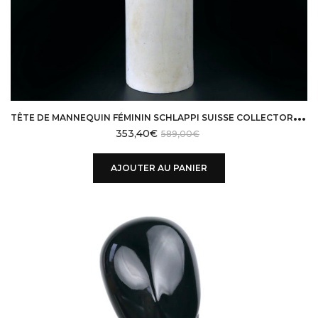
T
ÊTE DE MANNEQUIN FÉMININ SCHLAPPI SUISSE COLLECTOR RARE DES ANNÉES 60
353,40
€
589,00
€
AJOUTER AU PANIER