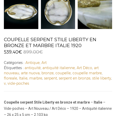
COUPELLE SERPENT STILE LIBERTY EN
BRONZE ET MARBRE ITALIE 1920
539,40
€
899,00
€
Catégories :
Antique
,
Art
Étiquettes :
antiquité
,
antiquité italienne
,
Art Déco
,
art
nouveau
,
arte nuova
,
bronze
,
coupelle
,
coupelle marbre
,
floreale
,
Italie
,
marbre
,
serpent
,
serpent en bronze
,
stile liberty
,
v
,
vide-poches
Coupelle serpent Stile Liberty en bronze et marbre
–
Italie
–
Vide-poches – Art Nouveau / Art Déco – 1920 – Antiquité italienne
– 26 x 25 x 5 cm – 2.103 kg