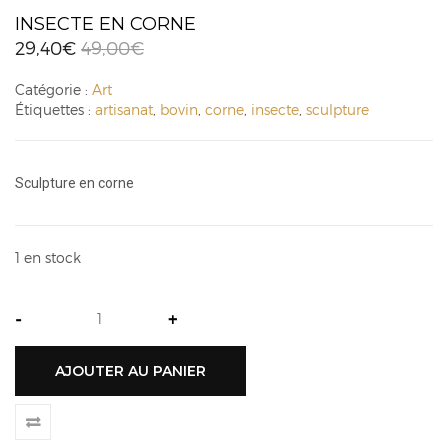
INSECTE EN CORNE
29,40
€
49,00
€
Catégorie :
Art
Étiquettes :
artisanat
,
bovin
,
corne
,
insecte
,
sculpture
Sculpture en corne
1 en stock
-
+
AJOUTER AU PANIER